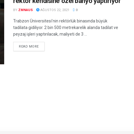
rektör kendisine özel banyo yaptırıyor
BY
ZMNAUS
AĞUSTOS 22, 2021
0
Trabzon Üniversitesi’nin rektörlük binasında büyük
tadilata gidiliyor. 2 bin 500 metrekarelik alanda tadilat ve
peyzaj işleri yaptırılacak, maliyeti de 3 ...
DETAILS
READ MORE