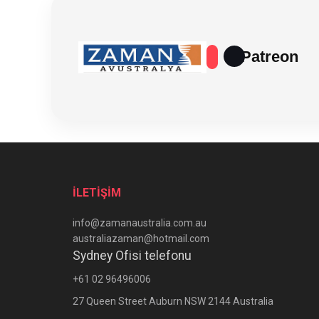
Patreon
İLETİŞİM
info@zamanaustralia.com.au
australiazaman@hotmail.com
Sydney Ofisi telefonu
+61 02 96496006
27 Queen Street Auburn NSW 2144 Australia