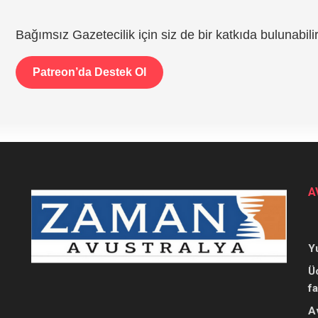
Bağımsız Gazetecilik için siz de bir katkıda bulunabilir
Patreon’da Destek Ol
A
Y
Ü
f
A