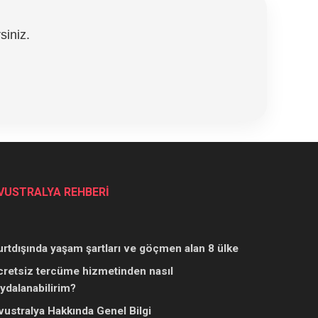
siniz.
VUSTRALYA REHBERİ
urtdışında yaşam şartları ve göçmen alan 8 ülke
cretsiz tercüme hizmetinden nasıl
aydalanabilirim?
vustralya Hakkında Genel Bilgi