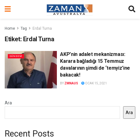
Home
Tag
Erdal Turna
Etiket:
Erdal Turna
AKP’nin adalet mekanizması:
GÜNDEM
Karara bağladığı 15 Temmuz
davalarının şimdi de ‘temyiz’ine
bakacak!
BY
ZMNAUS
OCAK 15, 2021
Ara
Ara
Recent Posts