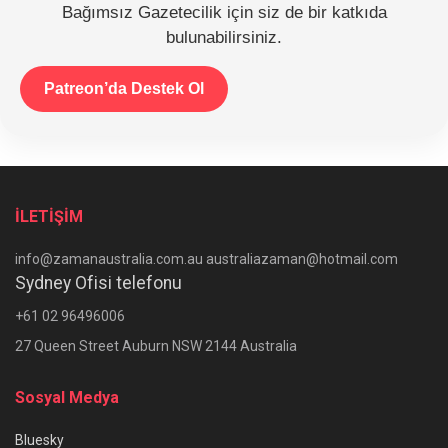
Bağımsız Gazetecilik için siz de bir katkıda
bulunabilirsiniz.
Patreon’da Destek Ol
İLETİŞİM
info@zamanaustralia.com.au australiazaman@hotmail.com
Sydney Ofisi telefonu
+61 02 96496006
27 Queen Street Auburn NSW 2144 Australia
Sosyal Medya
Bluesky