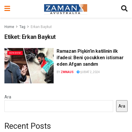
Home
Tag
Erkan Baykut
Etiket:
Erkan Baykut
Ramazan Pişkin’in katilinin ilk
GÜNDEM
ifadesi: Beni çocukken istismar
eden Afgan sandım
BY
ZMNAUS
ŞUBAT 2, 2024
Ara
Ara
Recent Posts