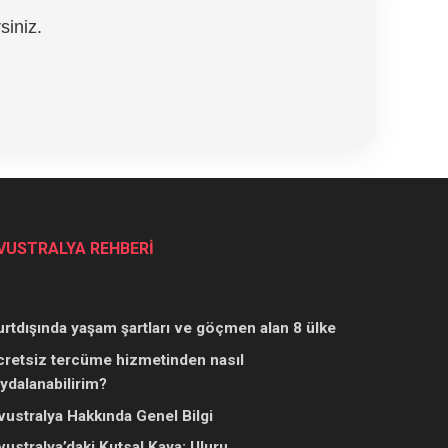
siniz.
VUSTRALYA REHBERİ
urtdışında yaşam şartları ve göçmen alan 8 ülke
cretsiz tercüme hizmetinden nasıl
aydalanabilirim?
vustralya Hakkında Genel Bilgi
vustralya’daki Kutsal Kaya: Uluru