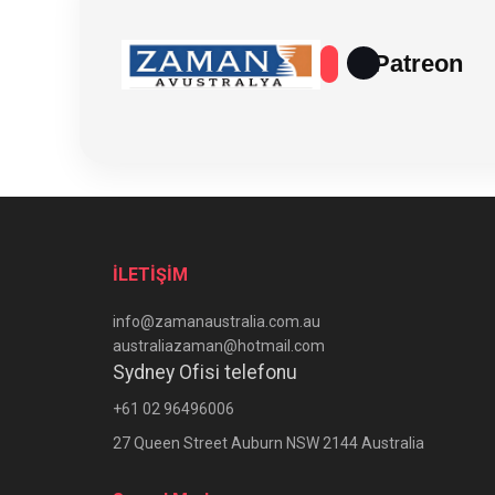
Patreon
İLETİŞİM
info@zamanaustralia.com.au
australiazaman@hotmail.com
Sydney Ofisi telefonu
+61 02 96496006
27 Queen Street Auburn NSW 2144 Australia