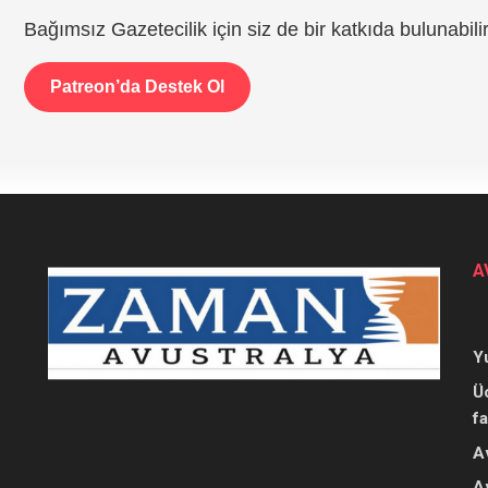
Bağımsız Gazetecilik için siz de bir katkıda bulunabilir
Patreon’da Destek Ol
A
Y
Ü
f
A
A