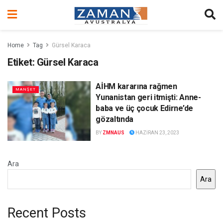
Home
Tag
Gürsel Karaca
Etiket:
Gürsel Karaca
AİHM kararına rağmen
MANŞET
Yunanistan geri itmişti: Anne-
baba ve üç çocuk Edirne’de
gözaltında
BY
ZMNAUS
HAZIRAN 23, 2023
Ara
Ara
Recent Posts