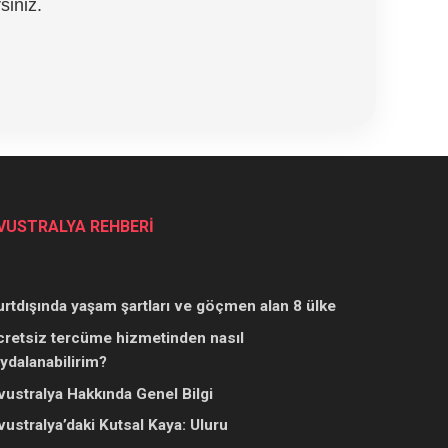
siniz.
VUSTRALYA REHBERİ
urtdışında yaşam şartları ve göçmen alan 8 ülke
cretsiz tercüme hizmetinden nasıl
aydalanabilirim?
vustralya Hakkında Genel Bilgi
vustralya’daki Kutsal Kaya: Uluru