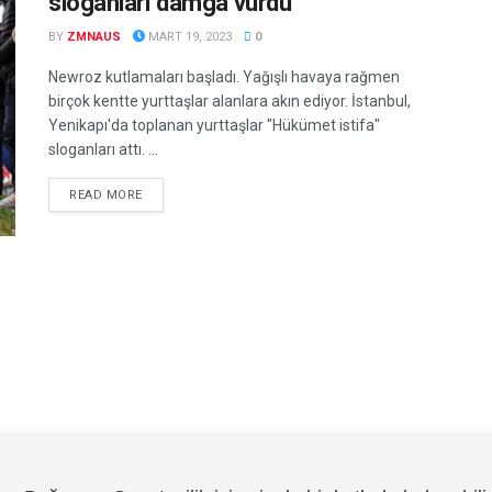
sloganları damga vurdu
BY
ZMNAUS
MART 19, 2023
0
Newroz kutlamaları başladı. Yağışlı havaya rağmen
birçok kentte yurttaşlar alanlara akın ediyor. İstanbul,
Yenikapı'da toplanan yurttaşlar "Hükümet istifa"
sloganları attı. ...
DETAILS
READ MORE