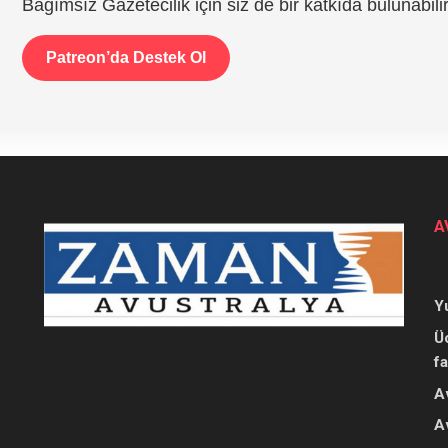
Bağımsız Gazetecilik için siz de bir katkıda bulunabilir
Patreon’da Destek Ol
A
Y
Ü
f
A
A