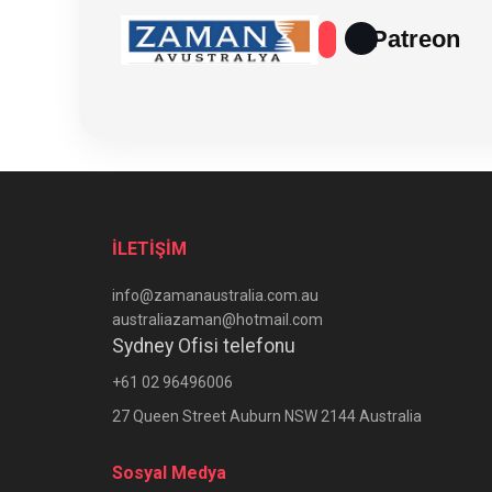
Patreon
İLETİŞİM
info@zamanaustralia.com.au
australiazaman@hotmail.com
Sydney Ofisi telefonu
+61 02 96496006
27 Queen Street Auburn NSW 2144 Australia
Sosyal Medya