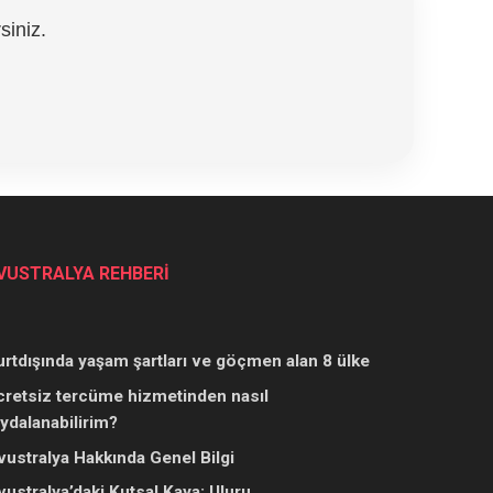
siniz.
VUSTRALYA REHBERİ
urtdışında yaşam şartları ve göçmen alan 8 ülke
cretsiz tercüme hizmetinden nasıl
aydalanabilirim?
vustralya Hakkında Genel Bilgi
vustralya’daki Kutsal Kaya: Uluru