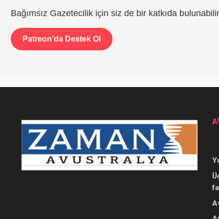
Bağımsız Gazetecilik için siz de bir katkıda bulunabilir
Patreon’da Destek Ol
A
Y
Ü
f
A
A