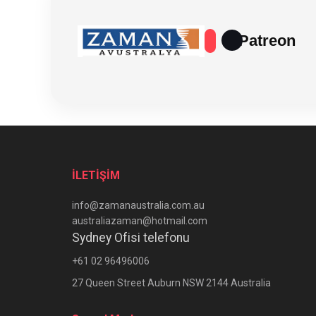
Patreon
İLETİŞİM
info@zamanaustralia.com.au
australiazaman@hotmail.com
Sydney Ofisi telefonu
+61 02 96496006
27 Queen Street Auburn NSW 2144 Australia