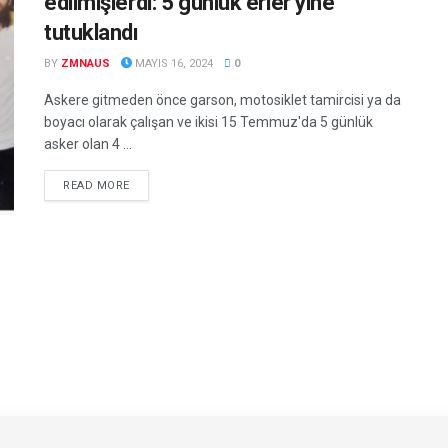
edilmişlerdi: 5 günlük erler yine
tutuklandı
BY
ZMNAUS
MAYIS 16, 2024
0
Askere gitmeden önce garson, motosiklet tamircisi ya da
boyacı olarak çalışan ve ikisi 15 Temmuz'da 5 günlük
asker olan 4 ...
DETAILS
READ MORE