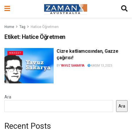
Home
Tag
Hatice Öğretmen
Etiket:
Hatice Öğretmen
Cizre katliamcısından, Gazze
MANŞET
çağırısı!
BY
YAVUZ SAKARYA
KASIM 13, 2023
Ara
Ara
Recent Posts