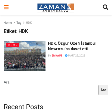
Home
Tag
HDK
Etiket:
HDK
HDK, Özgür Özel’i İstanbul
GÜNDEM
Newrozu’na davet etti
BY
ZMNAUS
MART 22, 2025
Ara
Ara
Recent Posts