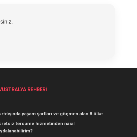
siniz.
VUSTRALYA REHBERİ
urtdışında yaşam şartları ve göçmen alan 8 ülke
cretsiz tercüme hizmetinden nasıl
aydalanabilirim?