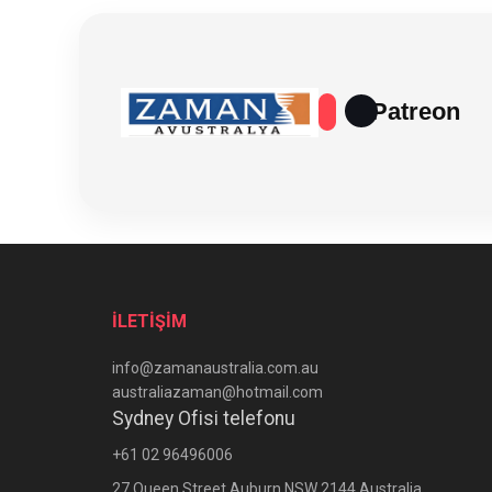
Patreon
İLETİŞİM
info@zamanaustralia.com.au
australiazaman@hotmail.com
Sydney Ofisi telefonu
+61 02 96496006
27 Queen Street Auburn NSW 2144 Australia