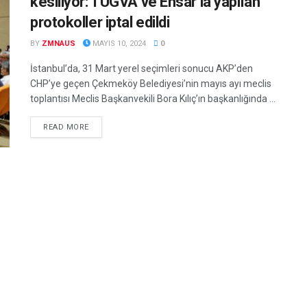
kesiliyor: TÜGVA ve Ensar’la yapılan
protokoller iptal edildi
BY
ZMNAUS
MAYIS 10, 2024
0
İstanbul’da, 31 Mart yerel seçimleri sonucu AKP’den
CHP’ye geçen Çekmeköy Belediyesi’nin mayıs ayı meclis
toplantısı Meclis Başkanvekili Bora Kılıç’ın başkanlığında ...
DETAILS
READ MORE