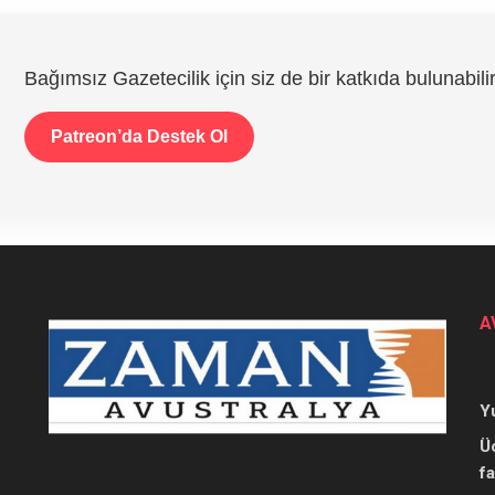
Bağımsız Gazetecilik için siz de bir katkıda bulunabilir
Patreon’da Destek Ol
A
Y
Ü
f