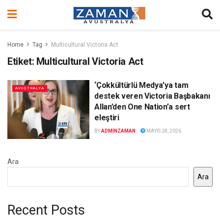
Home
Tag
Multicultural Victoria Act
Etiket:
Multicultural Victoria Act
‘Çokkültürlü Medya’ya tam
AVUSTRALYA
destek veren Victoria Başbakanı
Allan’den One Nation’a sert
eleştiri
BY
ADMINZAMAN
MAYIS 28, 2026
Ara
Ara
Recent Posts