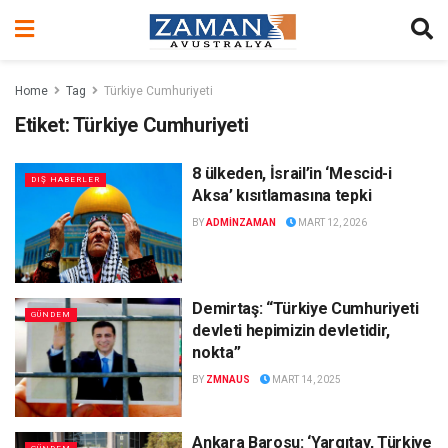
Home
Tag
Türkiye Cumhuriyeti
Etiket:
Türkiye Cumhuriyeti
8 ülkeden, İsrail’in ‘Mescid-i
DIŞ HABERLER
Aksa’ kısıtlamasına tepki
BY
ADMINZAMAN
MART 12, 2026
Demirtaş: “Türkiye Cumhuriyeti
GÜNDEM
devleti hepimizin devletidir,
nokta”
BY
ZMNAUS
MART 14, 2025
Ankara Barosu: ‘Yargıtay, Türkiye