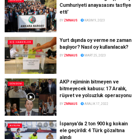
GÜNDEM
Cumhuriyeti anayasasını tasfiye
etti’
BY
ZMNAUS
KASIM 9, 2023
Yurt dışında oy verme ne zaman
DIŞ HABERLER
başlıyor? Nasıl oy kullanılacak?
BY
ZMNAUS
MART 25, 2023
AKP rejiminin bitmeyen ve
GÜNDEM
bitmeyecek kabusu: 17 Aralık,
rüşvet ve yolsuzluk operasyonu
BY
ZMNAUS
ARALIK 17, 2022
İspanya’da 2 ton 900 kg kokain
AVRUPA
ele geçirildi: 4 Türk gözaltına
alındı