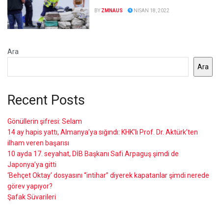
BY
ZMNAUS
NISAN 18, 2022
Ara
Ara
Recent Posts
Gönüllerin şifresi: Selam
14 ay hapis yattı, Almanya’ya sığındı: KHK’lı Prof. Dr. Aktürk’ten
ilham veren başarısı
10 ayda 17. seyahat, DİB Başkanı Safi Arpaguş şimdi de
Japonya’ya gitti
‘Behçet Oktay’ dosyasını “intihar” diyerek kapatanlar şimdi nerede
görev yapıyor?
Şafak Süvarileri