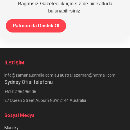
Bağımsız Gazetecilik için siz de bir katkıda
bulunabilirsiniz.
Patreon’da Destek Ol
İLETİŞİM
info@zamanaustralia.com.au australiazaman@hotmail.com
Sydney Ofisi telefonu
+61 02 96496006
27 Queen Street Auburn NSW 2144 Australia
Sosyal Medya
Bluesky