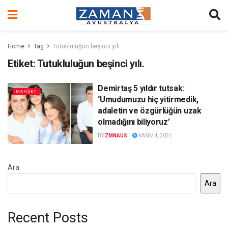
Home
Tag
Tutukluluğun beşinci yılı.
Etiket:
Tutukluluğun beşinci yılı.
Demirtaş 5 yıldır tutsak:
MANŞET
‘Umudumuzu hiç yitirmedik,
adaletin ve özgürlüğün uzak
olmadığını biliyoruz’
BY
ZMNAUS
KASIM 4, 2021
Ara
Ara
Recent Posts