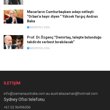
Macarların Cumhurbaşkanı adayı netleşti:
“Orban’a hayır diyen ” Yüksek Yargıç Andras
Baka
AĞUSTOS 9, 2026
Prof. Dr.Özgenç:”Demirtaş, talepte bulunduğu
takdirde serbest bırakılacak”
AĞUSTOS 8, 2026
İLETİŞİM
info@zamanaustralia.com.au australiazaman@hotmail.com
Sydney Ofisi telefonu
+61 02 96496006