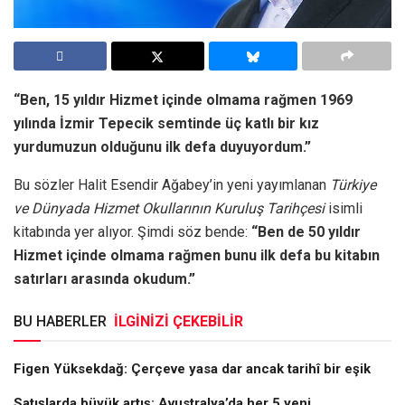
“Ben, 15 yıldır Hizmet içinde olmama rağmen 1969
yılında İzmir Tepecik semtinde üç katlı bir kız
yurdumuzun olduğunu ilk defa duyuyordum.”
Bu sözler Halit Esendir Ağabey’in yeni yayımlanan
Türkiye
ve Dünyada Hizmet Okullarının Kuruluş Tarihçesi
isimli
kitabında yer alıyor. Şimdi söz bende:
“Ben de 50 yıldır
Hizmet içinde olmama rağmen bunu ilk defa bu kitabın
satırları arasında okudum.”
BU HABERLER
İLGİNİZİ ÇEKEBİLİR
Figen Yüksekdağ: Çerçeve yasa dar ancak tarihî bir eşik
Satışlarda büyük artış: Avustralya’da her 5 yeni