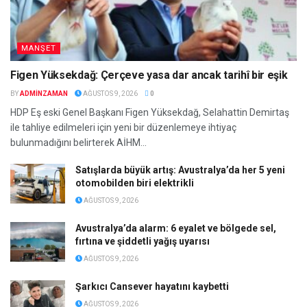
MANŞET
Figen Yüksekdağ: Çerçeve yasa dar ancak tarihî bir eşik
BY
ADMINZAMAN
AĞUSTOS 9, 2026
0
HDP Eş eski Genel Başkanı Figen Yüksekdağ, Selahattin Demirtaş
ile tahliye edilmeleri için yeni bir düzenlemeye ihtiyaç
bulunmadığını belirterek AİHM...
Satışlarda büyük artış: Avustralya’da her 5 yeni
otomobilden biri elektrikli
AĞUSTOS 9, 2026
Avustralya’da alarm: 6 eyalet ve bölgede sel,
fırtına ve şiddetli yağış uyarısı
AĞUSTOS 9, 2026
Şarkıcı Cansever hayatını kaybetti
AĞUSTOS 9, 2026