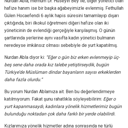
Nurdan Abla, merhum Dr. Hüseyin Bey ile; diğer yönetici olan
hafize hanım ise bir başka ağabeyimizle evlenmiş. Fethullah
Gülen Hocaefendi 6 aylık hapis süresini tamamlayıp dışarı
çıktığında, biri ilkokul öğretmeni diğeri hafize olan iki
yöneticinin de evlendiği gerçeğiyle karşılaşmış. O günün
şartlarında yerlerine aynı vasıfta kadın yönetici bulmanın
neredeyse imkânsız olması sebebiyle de yurt kapatılmış.
Nurdan Abla diyor ki:
“Eğer o gün biz erken evlenmeyip üç-
beş sene daha orada kız talebe yetiştirseydik, bugün
Türkiye’de Müslüman dindar bayanların sayısı erkeklerden
daha fazla olurdu.”
Bu yorum Nurdan Ablamıza ait. Ben bu değerlendirmeye
katılmıyorum. Fakat şunu rahatlıkla söyleyebilirim:
Eğer o
yurt kapanmasaydı, kadınlara yönelik hizmetlerimiz bugün
bulunduğu noktadan çok daha farklı bir yerde olabilirdi.
Kızlarımıza yönelik hizmetler adına sonrasında ne türlü