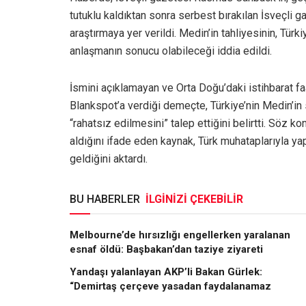
tutuklu kaldıktan sonra serbest bırakılan İsveçli 
araştırmaya yer verildi. Medin’in tahliyesinin, Türki
anlaşmanın sonucu olabileceği iddia edildi.
İsmini açıklamayan ve Orta Doğu’daki istihbarat faal
Blankspot’a verdiği demeçte, Türkiye’nin Medin’in s
“rahatsız edilmesini” talep ettiğini belirtti. Söz k
aldığını ifade eden kaynak, Türk muhataplarıyla y
geldiğini aktardı.
BU HABERLER
İLGİNİZİ ÇEKEBİLİR
Melbourne’de hırsızlığı engellerken yaralanan
esnaf öldü: Başbakan’dan taziye ziyareti
Yandaşı yalanlayan AKP’li Bakan Gürlek:
“Demirtaş çerçeve yasadan faydalanamaz