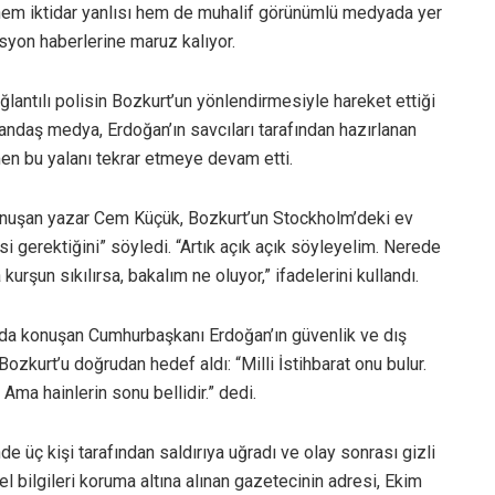
i hem iktidar yanlısı hem de muhalif görünümlü medyada yer
asyon haberlerine maruz kalıyor.
lantılı polisin Bozkurt’un yönlendirmesiyle hareket ettiği
 yandaş medya, Erdoğan’ın savcıları tarafından hazırlanan
n bu yalanı tekrar etmeye devam etti.
onuşan yazar Cem Küçük, Bozkurt’un Stockholm’deki ev
si gerektiğini” söyledi. “Artık açık açık söyleyelim. Nerede
 kurşun sıkılırsa, bakalım ne oluyor,” ifadelerini kullandı.
nda konuşan Cumhurbaşkanı Erdoğan’ın güvenlik ve dış
ozkurt’u doğrudan hedef aldı: “Milli İstihbarat onu bulur.
 Ama hainlerin sonu bellidir.” dedi.
e üç kişi tarafından saldırıya uğradı ve olay sonrası gizli
l bilgileri koruma altına alınan gazetecinin adresi, Ekim