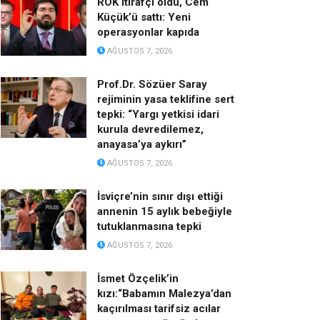
ROK itirafçı oldu, Cem
Küçük’ü sattı: Yeni
operasyonlar kapıda
AĞUSTOS 7, 2026
Prof.Dr. Sözüer Saray
rejiminin yasa teklifine sert
tepki: “Yargı yetkisi idari
kurula devredilemez,
anayasa’ya aykırı”
AĞUSTOS 7, 2026
İsviçre’nin sınır dışı ettiği
annenin 15 aylık bebeğiyle
tutuklanmasına tepki
AĞUSTOS 7, 2026
İsmet Özçelik’in
kızı:“Babamın Malezya’dan
kaçırılması tarifsiz acılar