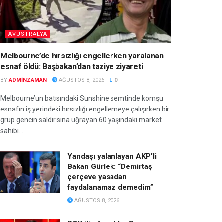
AVUSTRALYA
Melbourne’de hırsızlığı engellerken yaralanan
esnaf öldü: Başbakan’dan taziye ziyareti
BY
ADMINZAMAN
AĞUSTOS 8, 2026
0
Melbourne’un batısındaki Sunshine semtinde komşu
esnafın iş yerindeki hırsızlığı engellemeye çalışırken bir
grup gencin saldırısına uğrayan 60 yaşındaki market
sahibi...
Yandaşı yalanlayan AKP’li
Bakan Gürlek: “Demirtaş
çerçeve yasadan
faydalanamaz demedim”
AĞUSTOS 8, 2026