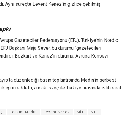
ı. Aynı süreçte Levent Kenez’in gizlice çekilmiş
epki
 Avrupa Gazeteciler Federasyonu (EFJ), Türkiye’nin Nordic
. EFJ Başkanı Maja Sever, bu durumu “gazetecileri
elendirdi. Bozkurt ve Kenez’in durumu, Avrupa Konseyi
ıs’ta düzenlediği basın toplantısında Medin’in serbest
ıldığını reddetti; ancak İsveç ile Türkiye arasında istihbarat
eç
Joakim Medin
Levent Kenez
MİT
MIT