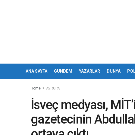
ANA SAYFA
GÜNDEM
YAZARLAR
DÜNYA
POL
Home
AVRUPA
İsveç medyası, MİT’i
gazetecinin Abdulla
ortaya çıktı