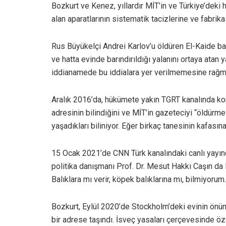
Bozkurt ve Kenez, yıllardır MİT’in ve Türkiye’dek
alan aparatlarının sistematik tacizlerine ve fabrik
Rus Büyükelçi Andrei Karlov’u öldüren El-Kaide bağ
ve hatta evinde barındırıldığı yalanını ortaya atan
iddianamede bu iddialara yer verilmemesine rağme
Aralık 2016’da, hükümete yakın TGRT kanalında k
adresinin bilindiğini ve MİT’in gazeteciyi “öldürme
yaşadıkları biliniyor. Eğer birkaç tanesinin kafasına
15 Ocak 2021’de CNN Türk kanalındaki canlı yayı
politika danışmanı Prof. Dr. Mesut Hakkı Caşın da B
Balıklara mı verir, köpek balıklarına mı, bilmiyorum.
Bozkurt, Eylül 2020’de Stockholm’deki evinin önünd
bir adrese taşındı. İsveç yasaları çerçevesinde öze