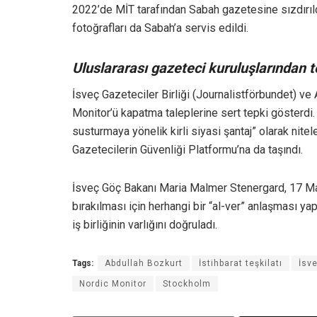
2022’de MİT tarafından Sabah gazetesine sızdırıld
fotoğrafları da Sabah’a servis edildi.
Uluslararası gazeteci kuruluşlarından t
İsveç Gazeteciler Birliği (Journalistförbundet) ve
Monitor’ü kapatma taleplerine sert tepki gösterdi
susturmaya yönelik kirli siyasi şantaj” olarak nit
Gazetecilerin Güvenliği Platformu’na da taşındı.
İsveç Göç Bakanı Maria Malmer Stenergard, 17 May
bırakılması için herhangi bir “al-ver” anlaşması yap
iş birliğinin varlığını doğruladı.
Tags:
Abdullah Bozkurt
İstihbarat teşkilatı
İsv
Nordic Monitor
Stockholm