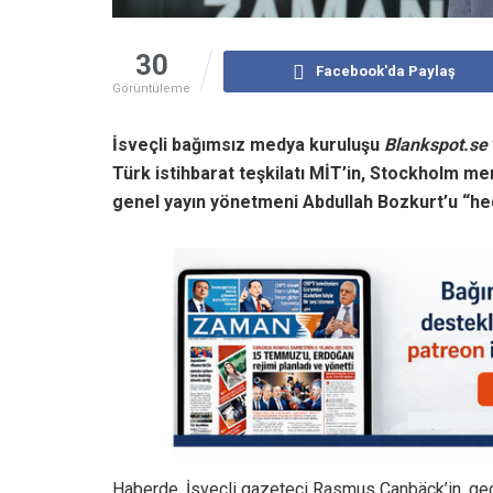
30
Facebook'da Paylaş
Görüntüleme
İsveçli bağımsız medya kuruluşu
Blankspot.se
Türk istihbarat teşkilatı MİT’in, Stockholm m
genel yayın yönetmeni Abdullah Bozkurt’u “hede
Haberde, İsveçli gazeteci Rasmus Canbäck’in, geçt