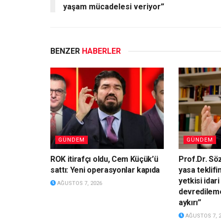
yaşam mücadelesi veriyor”
BENZER
HABERLER
GÜNDEM
GÜNDEM
ROK itirafçı oldu, Cem Küçük’ü
Prof.Dr. Sö
sattı: Yeni operasyonlar kapıda
yasa teklifi
yetkisi idari
AĞUSTOS 7, 2026
devredilem
aykırı”
AĞUSTOS 7, 