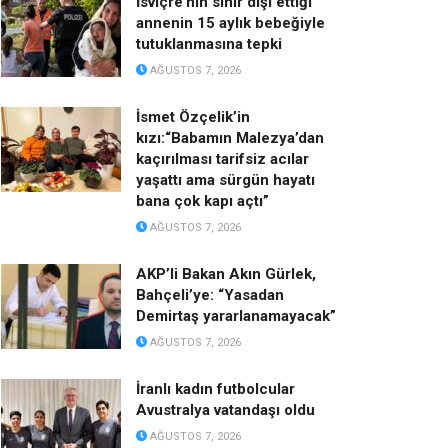
İsviçre’nin sınır dışı ettiği
annenin 15 aylık bebeğiyle
tutuklanmasına tepki
AĞUSTOS 7, 2026
İsmet Özçelik’in
kızı:“Babamın Malezya’dan
kaçırılması tarifsiz acılar
yaşattı ama sürgün hayatı
bana çok kapı açtı”
AĞUSTOS 7, 2026
AKP’li Bakan Akın Gürlek,
Bahçeli’ye: “Yasadan
Demirtaş yararlanamayacak”
AĞUSTOS 7, 2026
İranlı kadın futbolcular
Avustralya vatandaşı oldu
AĞUSTOS 7, 2026