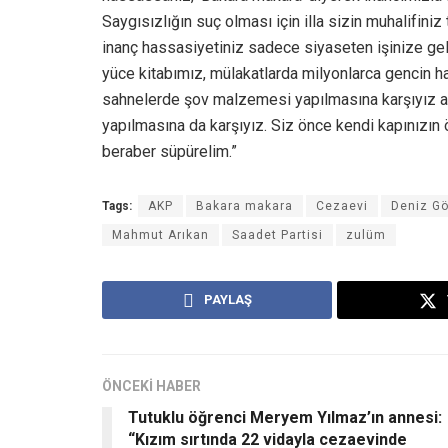
Saygısızlığın suç olması için illa sizin muhalifini
inanç hassasiyetiniz sadece siyaseten işinize gel
yüce kitabımız, mülakatlarda milyonlarca gencin h
sahnelerde şov malzemesi yapılmasına karşıyız a
yapılmasına da karşıyız. Siz önce kendi kapınızın 
beraber süpürelim.”
Tags:
AKP
Bakara makara
Cezaevi
Deniz Gö
Mahmut Arıkan
Saadet Partisi
zulüm
PAYLAŞ
ÖNCEKİ HABER
Tutuklu öğrenci Meryem Yılmaz’ın annesi:
“Kızım sırtında 22 vidayla cezaevinde