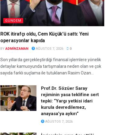
GÜNDEM
ROK itirafçı oldu, Cem Küçük’ü sattı: Yeni
operasyonlar kapıda
BY
ADMINZAMAN
AĞUSTOS 7, 2026
0
Son yıllarda gerçekleştirdiği finansal işlemlere yönelik
detaylar kamuoyunda tartışmalara neden olan ve çok
sayıda farklı suçlama ile tutuklanan Rasim Ozan...
Prof.Dr. Sözüer Saray
rejiminin yasa teklifine sert
tepki: “Yargı yetkisi idari
kurula devredilemez,
anayasa’ya aykırı”
AĞUSTOS 7, 2026