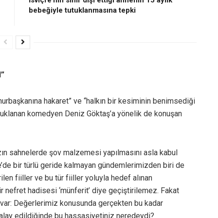
İsviçre’nin sınır dışı ettiği annenin 15 aylık
bebeğiyle tutuklanmasına tepki
N”
urbaşkanına hakaret” ve “halkın bir kesiminin benimsediği
tutuklanan komedyen Deniz Göktaş’a yönelik de konuşan
mızın sahnelerde şov malzemesi yapılmasını asla kabul
e bir türlü geride kalmayan gündemlerimizden biri de
en fiiller ve bu tür fiiller yoluyla hedef alınan
r nefret hadisesi ‘münferit’ diye geçiştirilemez. Fakat
 var: Değerlerimiz konusunda gerçekten bu kadar
alay edildiğinde bu hassasiyetiniz neredeydi?