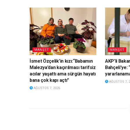
MANŞET
MANŞET
İsmet Özçelik’in kızı:“Babamın
AKP’li Baka
Malezya’dan kaçırılması tarifsiz
Bahçeli’ye:
acılar yaşattı ama sürgün hayatı
yararlanam
bana çok kapı açtı”
AĞUSTOS 7, 
AĞUSTOS 7, 2026