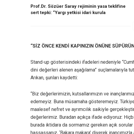
Prof.Dr. Sözüer Saray rejiminin yasa teklifine
sert tepki: “Yargı yetkisi idari kurula
“SİZ ÖNCE KENDİ KAPINIZIN ÖNÜNE SÜPÜRÜ
Stand-up gösterisindeki ifadeleri nedeniyle “Cumh
dini değerleri alenen aşağılama” suçlamalarıyla 
Arıkan, şunları kaydetti:
“Biz değerlerimizin, kutsallarımızın ve inançları
edemeyiz. Buna müsamaha gösteremeyiz. Türkiye’d
maalesef nefret ve ayrımcılık saikiyle gerçekleştiril
değerlerimiz. Buradan açıkça ifade ediyoruz: Hiçbi
burada iktidara da sormamız gereken açık sorular
hassassanız, ‘Bakara makara’ diyerek inancımızla 