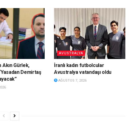
AVUSTRALYA
n Akın Gürlek,
İranlı kadın futbolcular
 “Yasadan Demirtaş
Avustralya vatandaşı oldu
ayacak”
AĞUSTOS 7, 2026
2026