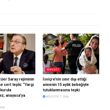
MANŞET
züer Saray rejiminin
İsviçre’nin sınır dışı ettiği
ne sert tepki: “Yargı
annenin 15 aylık bebeğiyle
 kurula
tutuklanmasına tepki
ez, anayasa’ya
AĞUSTOS 7, 2026
2026