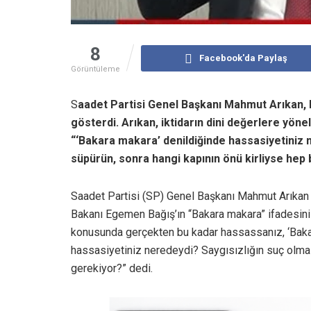
8
Facebook'da Paylaş
Görüntüleme
S
aadet Partisi Genel Başkanı Mahmut Arıkan,
gösterdi. Arıkan, iktidarın dini değerlere yöne
“‘Bakara makara’ denildiğinde hassasiyetiniz 
süpürün, sonra hangi kapının önü kirliyse hep
Saadet Partisi (SP) Genel Başkanı Mahmut Arıkan
Bakanı Egemen Bağış’ın “Bakara makara” ifadesini h
konusunda gerçekten bu kadar hassassanız, ‘Bakar
hassasiyetiniz neredeydi? Saygısızlığın suç olması
gerekiyor?” dedi.