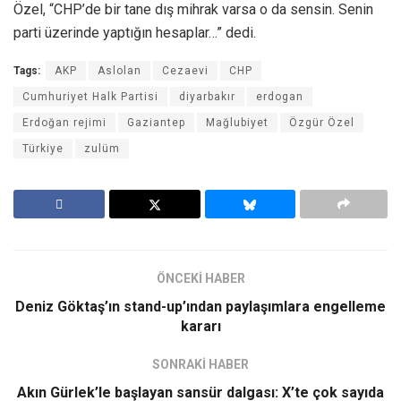
Özel, “CHP’de bir tane dış mihrak varsa o da sensin. Senin
parti üzerinde yaptığın hesaplar…” dedi.
Tags:
AKP
Aslolan
Cezaevi
CHP
Cumhuriyet Halk Partisi
diyarbakır
erdogan
Erdoğan rejimi
Gaziantep
Mağlubiyet
Özgür Özel
Türkiye
zulüm
ÖNCEKİ HABER
Deniz Göktaş’ın stand-up’ından paylaşımlara engelleme
kararı
SONRAKİ HABER
Akın Gürlek’le başlayan sansür dalgası: X’te çok sayıda