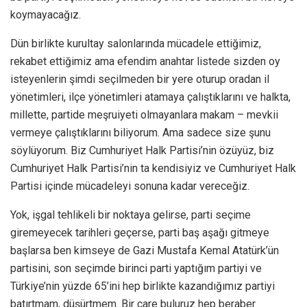
koymayacağız.
Dün birlikte kurultay salonlarında mücadele ettiğimiz,
rekabet ettiğimiz ama efendim anahtar listede sizden oy
isteyenlerin şimdi seçilmeden bir yere oturup oradan il
yönetimleri, ilçe yönetimleri atamaya çalıştıklarını ve halkta,
millette, partide meşruiyeti olmayanlara makam – mevkii
vermeye çalıştıklarını biliyorum. Ama sadece size şunu
söylüyorum. Biz Cumhuriyet Halk Partisi’nin özüyüz, biz
Cumhuriyet Halk Partisi’nin ta kendisiyiz ve Cumhuriyet Halk
Partisi içinde mücadeleyi sonuna kadar vereceğiz.
Yok, işgal tehlikeli bir noktaya gelirse, parti seçime
giremeyecek tarihleri geçerse, parti baş aşağı gitmeye
başlarsa ben kimseye de Gazi Mustafa Kemal Atatürk’ün
partisini, son seçimde birinci parti yaptığım partiyi ve
Türkiye’nin yüzde 65’ini hep birlikte kazandığımız partiyi
batırtmam, düşürtmem. Bir çare buluruz hep beraber.