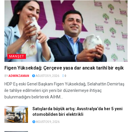
MANŞET
Figen Yüksekdağ: Çerçeve yasa dar ancak tarihî bir eşik
BY
ADMINZAMAN
AĞUSTOS 9, 2026
0
HDP Eş eski Genel Başkanı Figen Yüksekdağ, Selahattin Demirtaş
ile tahliye edilmeleri için yeni bir düzenlemeye ihtiyaç
bulunmadığını belirterek AİHM...
Satışlarda büyük artış: Avustralya’da her 5 yeni
otomobilden biri elektrikli
AĞUSTOS 9, 2026