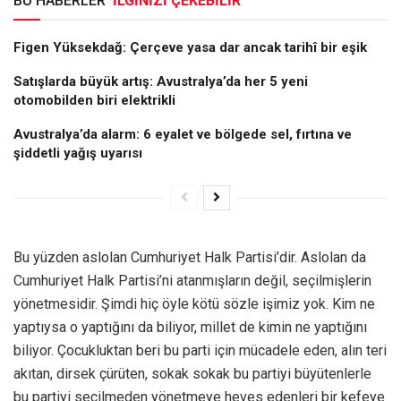
BU HABERLER
İLGİNİZİ ÇEKEBİLİR
Figen Yüksekdağ: Çerçeve yasa dar ancak tarihî bir eşik
Satışlarda büyük artış: Avustralya’da her 5 yeni
otomobilden biri elektrikli
Avustralya’da alarm: 6 eyalet ve bölgede sel, fırtına ve
şiddetli yağış uyarısı
Bu yüzden aslolan Cumhuriyet Halk Partisi’dir. Aslolan da
Cumhuriyet Halk Partisi’ni atanmışların değil, seçilmişlerin
yönetmesidir. Şimdi hiç öyle kötü sözle işimiz yok. Kim ne
yaptıysa o yaptığını da biliyor, millet de kimin ne yaptığını
biliyor. Çocukluktan beri bu parti için mücadele eden, alın teri
akıtan, dirsek çürüten, sokak sokak bu partiyi büyütenlerle
bu partiyi seçilmeden yönetmeye heves edenleri bir kefeye