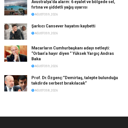
Avustralya’da alarm: 6 eyalet ve bölgede sel,
fırtına ve şiddetli yağış uyarısı
AĞUSTOS 9, 2026
Şarkıcı Cansever hayatını kaybetti
AĞUSTOS 9, 2026
Macarların Cumhurbaşkanı adayı netleşti:
“Orban’a hayır diyen ” Yüksek Yargıç Andras
Baka
AĞUSTOS 9, 2026
Prof. Dr.Özgenç:”Demirtaş, talepte bulunduğu
takdirde serbest bırakılacak”
AĞUSTOS 8, 2026