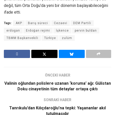
değil, tüm Orta Doğu’da yeni bir dönemin başlayabileceğini
ifade etti.
Tags:
AKP
Barış süreci
Cezaevi
DEM Partili
erdogan
Erdoğan rejimi
İşkence
pervin buldan
TBMM Başkanvekili
Türkiye
zulüm
ÖNCEKİ HABER
Valinin oğlundan polislere uzanan ‘koruma’ ağı: Gülistan
Doku cinayetinin tüm detaylar ortaya çıktı
SONRAKİ HABER
Tanrıkulu’dan Kılıçdaroğlu’na tepki: Yaşananlar akıl
tutulmasıdır