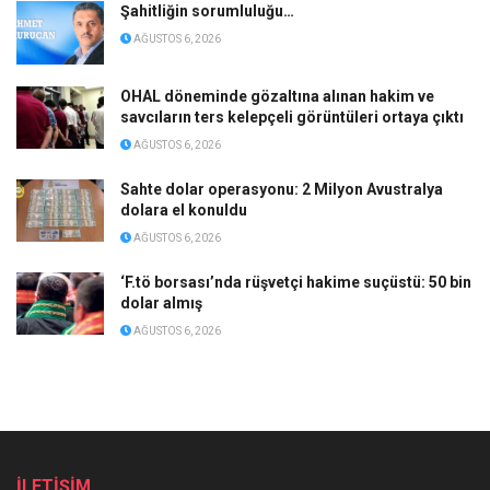
Şahitliğin sorumluluğu…
AĞUSTOS 6, 2026
OHAL döneminde gözaltına alınan hakim ve
savcıların ters kelepçeli görüntüleri ortaya çıktı
AĞUSTOS 6, 2026
Sahte dolar operasyonu: 2 Milyon Avustralya
dolara el konuldu
AĞUSTOS 6, 2026
‘F.tö borsası’nda rüşvetçi hakime suçüstü: 50 bin
dolar almış
AĞUSTOS 6, 2026
İLETİŞİM