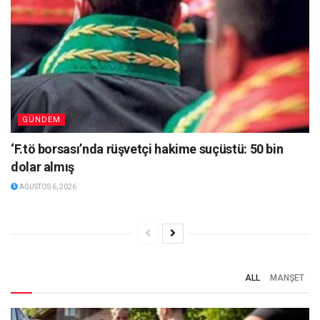
GÜNDEM
‘F.tö borsası’nda rüşvetçi hakime suçüstü: 50 bin
dolar almış
AĞUSTOS 6, 2026
ALL
MANŞET