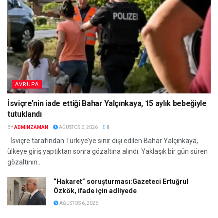
AVRUPA
İsviçre’nin iade ettiği Bahar Yalçınkaya, 15 aylık bebeğiyle
tutuklandı
BY
ADMINZAMAN
AĞUSTOS 6, 2026
0
İsviçre tarafından Türkiye’ye sınır dışı edilen Bahar Yalçınkaya,
ülkeye giriş yaptıktan sonra gözaltına alındı. Yaklaşık bir gün süren
gözaltının...
“Hakaret” soruşturması:Gazeteci Ertuğrul
Özkök, ifade için adliyede
AĞUSTOS 6, 2026