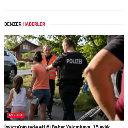
BENZER
HABERLER
AVRUPA
İsviçre’nin iade ettiği Bahar Yalçınkaya, 15 aylık