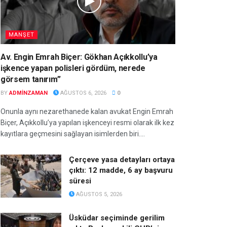
MANŞET
Av. Engin Emrah Biçer: Gökhan Açıkkollu’ya
işkence yapan polisleri gördüm, nerede
görsem tanırım”
BY
ADMINZAMAN
AĞUSTOS 6, 2026
0
Onunla aynı nezarethanede kalan avukat Engin Emrah
Biçer, Açıkkollu’ya yapılan işkenceyi resmi olarak ilk kez
kayıtlara geçmesini sağlayan isimlerden biri....
Çerçeve yasa detayları ortaya
çıktı: 12 madde, 6 ay başvuru
süresi
AĞUSTOS 5, 2026
Üsküdar seçiminde gerilim