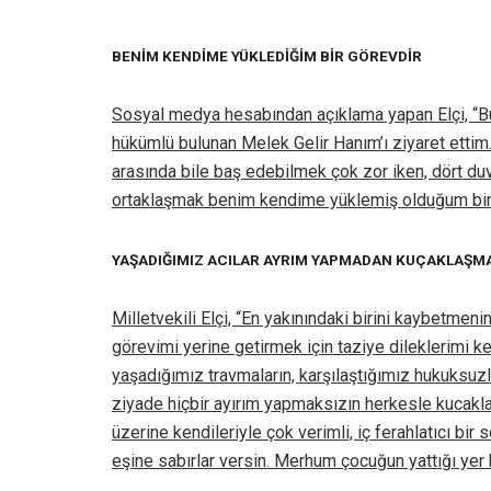
BENİM KENDİME YÜKLEDİĞİM BİR GÖREVDİR
Sosyal medya hesabından açıklama yapan Elçi, “
hükümlü bulunan Melek Gelir Hanım’ı ziyaret ettim.
arasında bile baş edebilmek çok zor iken, dört duv
ortaklaşmak benim kendime yüklemiş olduğum bir g
YAŞADIĞIMIZ ACILAR AYRIM YAPMADAN KUÇAKLAŞMA
Milletvekili Elçi, “En yakınındaki birini kaybetmen
görevimi yerine getirmek için taziye dileklerimi k
yaşadığımız travmaların, karşılaştığımız hukuksuzluk
ziyade hiçbir ayırım yapmaksızın herkesle kucakla
üzerine kendileriyle çok verimli, iç ferahlatıcı bir
eşine sabırlar versin. Merhum çocuğun yattığı yer ke