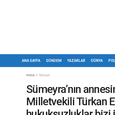
ANA SAYFA
GÜNDEM
YAZARLAR
DÜNYA
POL
Home
Manşet
Sümeyra’nın annesi
Milletvekili Türkan 
hukuksuzluklar bizi 