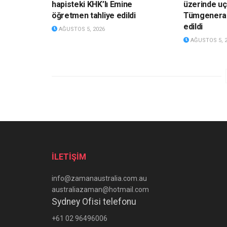
hapisteki KHK’lı Emine
üzerinde u
öğretmen tahliye edildi
Tümgeneral
edildi
AĞUSTOS 5, 2026
AĞUSTOS 5, 
İLETİŞİM
info@zamanaustralia.com.au
australiazaman@hotmail.com
Sydney Ofisi telefonu
+61 02 96496006