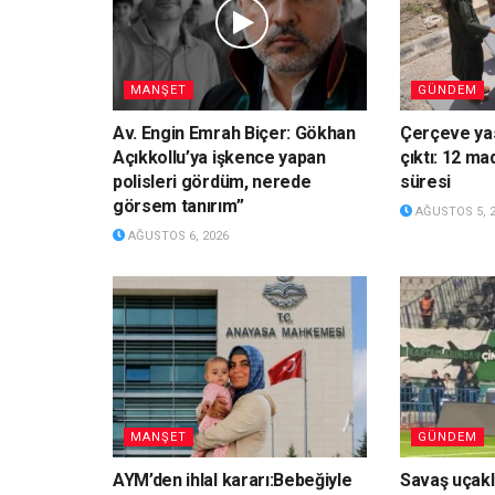
MANŞET
GÜNDEM
Av. Engin Emrah Biçer: Gökhan
Çerçeve yas
Açıkkollu’ya işkence yapan
çıktı: 12 ma
polisleri gördüm, nerede
süresi
görsem tanırım”
AĞUSTOS 5, 
AĞUSTOS 6, 2026
MANŞET
GÜNDEM
AYM’den ihlal kararı:Bebeğiyle
Savaş uçakl