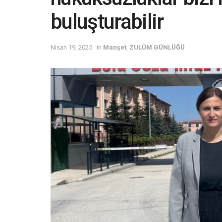
buluşturabilir
Nisan 19, 2025
in
Manşet
,
ZULÜM GÜNLÜĞÜ