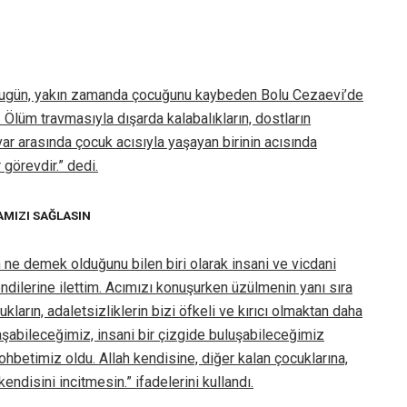
Bugün, yakın zamanda çocuğunu kaybeden Bolu Cezaevi’de
 Ölüm travmasıyla dışarda kalabalıkların, dostların
ar arasında çocuk acısıyla yaşayan birinin acısında
örevdir.” dedi.
MIZI SAĞLASIN
in ne demek olduğunu bilen biri olarak insani ve vicdani
endilerine ilettim. Acımızı konuşurken üzülmenin yanı sıra
ların, adaletsizliklerin bizi öfkeli ve kırıcı olmaktan daha
şabileceğimiz, insani bir çizgide buluşabileceğimiz
 sohbetimiz oldu. Allah kendisine, diğer kalan çocuklarına,
ndisini incitmesin.” ifadelerini kullandı.