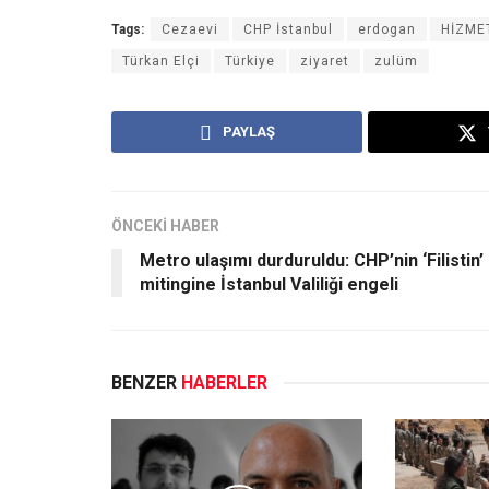
Tags:
Cezaevi
CHP İstanbul
erdogan
HİZME
Türkan Elçi
Türkiye
ziyaret
zulüm
PAYLAŞ
ÖNCEKİ HABER
Metro ulaşımı durduruldu: CHP’nin ‘Filistin’
mitingine İstanbul Valiliği engeli
BENZER
HABERLER