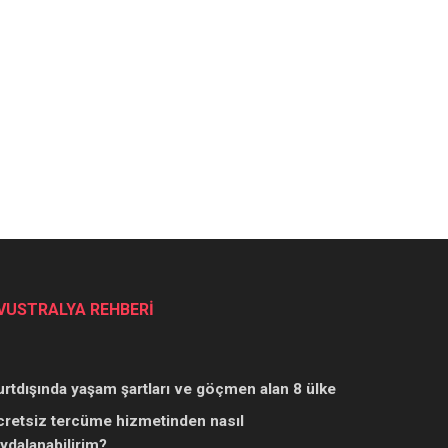
VUSTRALYA REHBERİ
urtdışında yaşam şartları ve göçmen alan 8 ülke
cretsiz tercüme hizmetinden nasıl
aydalanabilirim?