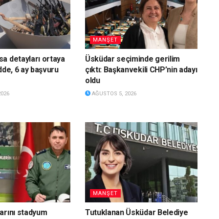
MANŞET
a detayları ortaya
Üsküdar seçiminde gerilim
dde, 6 ay başvuru
çıktı: Başkanvekili CHP’nin adayı
oldu
2026
AĞUSTOS 5, 2026
MANŞET
arını stadyum
Tutuklanan Üsküdar Belediye