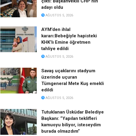
çıktı: Başkanvekili CHP’nin
adayı oldu
AĞUSTOS 5, 2026
AYM’den ihlal
kararı:Bebeğiyle hapisteki
KHK’lı Emine öğretmen
tahliye edildi
AĞUSTOS 5, 2026
Savaş uçaklarını stadyum
üzerinde uçuran
Tümgeneral Mete Kuş emekli
edildi
AĞUSTOS 5, 2026
Tutuklanan Üsküdar Belediye
Başkanı: ”Yapılan teklifleri
kamuoyu biliyor, isteseydim
burada olmazdım”