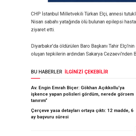
CHP İstanbul Milletvekili Türkan Elçi, annesi tut
Nisan sabahı yatağında ölü bulunan epilepsi hasta
ziyaret etti.
Diyarbakır’da öldürülen Baro Başkanı Tahir Elçi’ni
oluşan tepkilerin ardından Sakarya Cezaevi’nden Bo
BU HABERLER
İLGİNİZİ ÇEKEBİLİR
Av. Engin Emrah Biçer: Gökhan Açıkkollu’ya
işkence yapan polisleri gördüm, nerede görsem
tanırım”
Çerçeve yasa detayları ortaya çıktı: 12 madde, 6
ay başvuru süresi