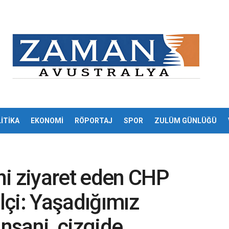
İTİKA
EKONOMİ
RÖPORTAJ
SPOR
ZULÜM GÜNLÜĞÜ
ni ziyaret eden CHP
Elçi: Yaşadığımız
insani çizgide