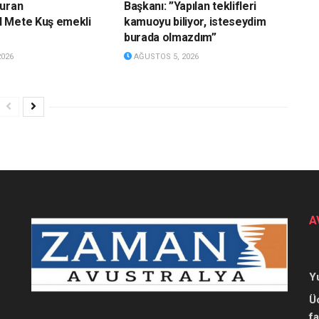
çuran
Başkanı: ”Yapılan teklifleri
 Mete Kuş emekli
kamuoyu biliyor, isteseydim
burada olmazdım”
2026
AĞUSTOS 5, 2026
A
Y
Ü
f