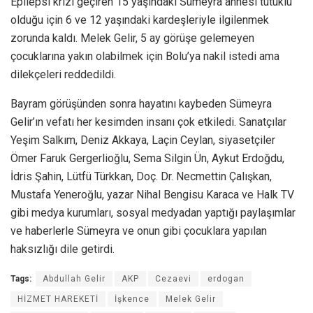
Epilepsi krizi geçiren 15 yaşındaki Sümeyra annesi tutuklu
olduğu için 6 ve 12 yaşındaki kardeşleriyle ilgilenmek
zorunda kaldı. Melek Gelir, 5 ay görüşe gelemeyen
çocuklarına yakın olabilmek için Bolu’ya nakil istedi ama
dilekçeleri reddedildi.
Bayram görüşünden sonra hayatını kaybeden Sümeyra
Gelir’ın vefatı her kesimden insanı çok etkiledi. Sanatçılar
Yeşim Salkım, Deniz Akkaya, Laçin Ceylan, siyasetçiler
Ömer Faruk Gergerlioğlu, Sema Silgin Ün, Aykut Erdoğdu,
İdris Şahin, Lütfü Türkkan, Doç. Dr. Necmettin Çalışkan,
Mustafa Yeneroğlu, yazar Nihal Bengisu Karaca ve Halk TV
gibi medya kurumları, sosyal medyadan yaptığı paylaşımlar
ve haberlerle Sümeyra ve onun gibi çocuklara yapılan
haksızlığı dile getirdi.
Tags:
Abdullah Gelir
AKP
Cezaevi
erdogan
HİZMET HAREKETİ
İşkence
Melek Gelir