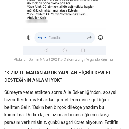
Abdullah Gelir’in 5 Mart 2024’te Özlem Zengin’e gönderdiği mail.
“KIZIM OLMADAN ARTIK YAPILAN HİÇBİR DEVLET
DESTEĞİNİN ANLAMI YOK”
Sümeyra vefat ettikten sonra Aile Bakanlığı’ndan, sosyal
hizmetlerden, vakıflardan görevlilerin evine geldiğini
belirten Gelir, “Bakın ben birçok dilekçe yazdım bu
kurumlara. Dedim ki, en azından benim oğlumun kreş
parasını verir misiniz, çünkü asgari ücret alıyorum, Fatih’in