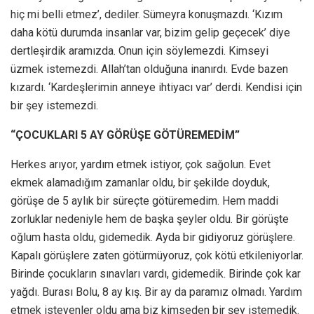
hiç mi belli etmez’, dediler. Sümeyra konuşmazdı. ‘Kızım
daha kötü durumda insanlar var, bizim gelip geçecek’ diye
dertleşirdik aramızda. Onun için söylemezdi. Kimseyi
üzmek istemezdi. Allah’tan olduğuna inanırdı. Evde bazen
kızardı. ‘Kardeşlerimin anneye ihtiyacı var’ derdi. Kendisi için
bir şey istemezdi.
“ÇOCUKLARI 5 AY GÖRÜŞE GÖTÜREMEDİM”
Herkes arıyor, yardım etmek istiyor, çok sağolun. Evet
ekmek alamadığım zamanlar oldu, bir şekilde doyduk,
görüşe de 5 aylık bir süreçte götüremedim. Hem maddi
zorluklar nedeniyle hem de başka şeyler oldu. Bir görüşte
oğlum hasta oldu, gidemedik. Ayda bir gidiyoruz görüşlere.
Kapalı görüşlere zaten götürmüyoruz, çok kötü etkileniyorlar.
Birinde çocukların sınavları vardı, gidemedik. Birinde çok kar
yağdı. Burası Bolu, 8 ay kış. Bir ay da paramız olmadı. Yardım
etmek isteyenler oldu ama biz kimseden bir şey istemedik.