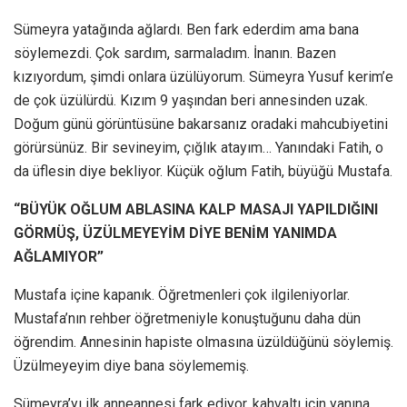
Sümeyra yatağında ağlardı. Ben fark ederdim ama bana
söylemezdi. Çok sardım, sarmaladım. İnanın. Bazen
kızıyordum, şimdi onlara üzülüyorum. Sümeyra Yusuf kerim’e
de çok üzülürdü. Kızım 9 yaşından beri annesinden uzak.
Doğum günü görüntüsüne bakarsanız oradaki mahcubiyetini
görürsünüz. Bir sevineyim, çığlık atayım… Yanındaki Fatih, o
da üflesin diye bekliyor. Küçük oğlum Fatih, büyüğü Mustafa.
“BÜYÜK OĞLUM ABLASINA KALP MASAJI YAPILDIĞINI
GÖRMÜŞ, ÜZÜLMEYEYİM DİYE BENİM YANIMDA
AĞLAMIYOR”
Mustafa içine kapanık. Öğretmenleri çok ilgileniyorlar.
Mustafa’nın rehber öğretmeniyle konuştuğunu daha dün
öğrendim. Annesinin hapiste olmasına üzüldüğünü söylemiş.
Üzülmeyeyim diye bana söylememiş.
Sümeyra’yı ilk anneannesi fark ediyor, kahvaltı için yanına