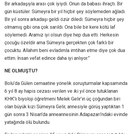
Bir arkadaşıyla arası çok iyiydi. Onun da babası ihraçtı. Bir
gün küstüler. Sümeyra bir yıl hiçbir şey söylemeden ağladı.
Bir yıl sonra arkadaşı geldi özür diledi. Sümeyra hiçbir şey
olmamış gibi ona çok sarıldı. Ona bile bir kere kötü laf
söylemedi. Aramız iyi olsun diye hep dua etti. Herkesin
çocuğu özeldir ama Sümeyra gerçekten çok farklı bir
çocuktu. Allahım beni evladımla imtihan etme diye çok dua
ettim. İnsan vefat edince daha iyi anlıyor.”
NE OLMUŞTU?
Bolu’da Gülen cemaatine yönelik soruşturmalar kapsamında
6 yıl 8 ay hapis cezası verilen ve iki yıl önce tutuklanan
KHK’lı biyoloji öğretmeni Melek Gelir’in üç çoğundan biri
olan büyük kızı Sümeyra Gelir, annesiyle görüş yaptıktan 1
gün sonra 3 Nisan’da anneannesinin Adapazarı’ndaki evinde
yatağında ölü bulundu.