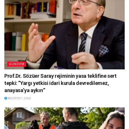
GÜNDEM
Prof.Dr. Sözüer Saray rejiminin yasa teklifine sert
tepki: “Yargı yetkisi idari kurula devredilemez,
anayasa’ya aykırı”
AĞUSTOS 7, 2026