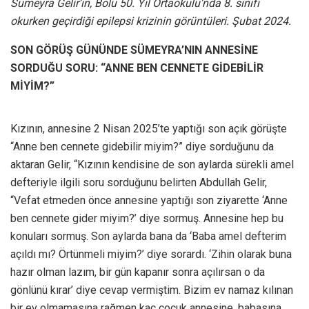
Sümeyra Gelir’in, Bolu 50. Yıl Ortaokulu’nda 8. sınıfı
okurken geçirdiği epilepsi krizinin görüntüleri. Şubat 2024.
SON GÖRÜŞ GÜNÜNDE SÜMEYRA’NIN ANNESİNE
SORDUĞU SORU: “ANNE BEN CENNETE GİDEBİLİR
MİYİM?”
Kızının, annesine 2 Nisan 2025’te yaptığı son açık görüşte
“Anne ben cennete gidebilir miyim?” diye sorduğunu da
aktaran Gelir, “Kızının kendisine de son aylarda sürekli amel
defteriyle ilgili soru sorduğunu belirten Abdullah Gelir,
“Vefat etmeden önce annesine yaptığı son ziyarette ‘Anne
ben cennete gider miyim?’ diye sormuş. Annesine hep bu
konuları sormuş. Son aylarda bana da ‘Baba amel defterim
açıldı mı? Örtünmeli miyim?’ diye sorardı. ‘Zihin olarak buna
hazır olman lazım, bir gün kapanır sonra açılırsan o da
gönlünü kırar’ diye cevap vermiştim. Bizim ev namaz kılınan
bir ev olmamasına rağmen kaç çocuk annesine, babasına