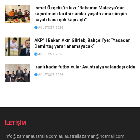
İsmet Özçelik’in kızı:“Babamın Malezya’dan
kaçırılması tarifsiz acılar yaşattı ama sürgün
hayatı bana çok kapı açtı”
AĞUSTOS 7, 2026
AKP’li Bakan Akın Gürlek, Bahçeli’ye: “Yasadan
Demirtaş yararlanamayacak”
AĞUSTOS 7, 2026
İranlı kadın futbolcular Avustralya vatandaşı oldu
AĞUSTOS 7, 2026
İLETİŞİM
info@zamanaustralia.com.au australiazaman@hotmail.com