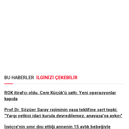
BU HABERLER
İLGİNİZİ ÇEKEBİLİR
ROK itirafçı oldu, Cem Küçük’ü sattı: Yeni operasyonlar
kapıda
Prof.Dr. Sözüer Saray rejiminin yasa teklifine sert tepki:
“Yargı yetkisi idari kurula devredilemez, anayasa’ya aykırı”
İsviçre’nin sınır dışı ettiği annenin 15 aylık bebeğiyle