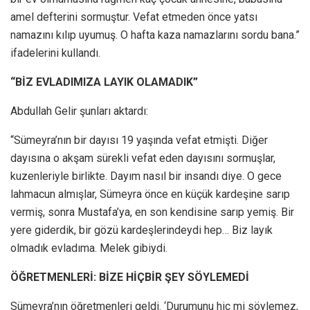
amel defterini sormuştur. Vefat etmeden önce yatsı
namazını kılıp uyumuş. O hafta kaza namazlarını sordu bana.”
ifadelerini kullandı.
“BİZ EVLADIMIZA LAYIK OLAMADIK”
Abdullah Gelir şunları aktardı:
“Sümeyra’nın bir dayısı 19 yaşında vefat etmişti. Diğer
dayısına o akşam sürekli vefat eden dayısını sormuşlar,
kuzenleriyle birlikte. Dayım nasıl bir insandı diye. O gece
lahmacun almışlar, Sümeyra önce en küçük kardeşine sarıp
vermiş, sonra Mustafa’ya, en son kendisine sarıp yemiş. Bir
yere giderdik, bir gözü kardeşlerindeydi hep… Biz layık
olmadık evladıma. Melek gibiydi.
ÖĞRETMENLERİ: BİZE HİÇBİR ŞEY SÖYLEMEDİ
Sümeyra’nın öğretmenleri geldi. ‘Durumunu hiç mi söylemez,