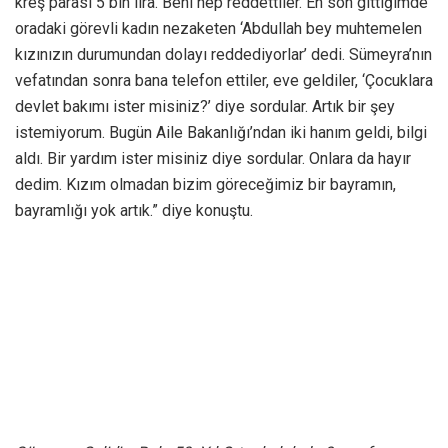
kreş parası 5 bin lira. Beni hep reddettiler. En son gittiğimde
oradaki görevli kadın nezaketen ‘Abdullah bey muhtemelen
kızınızın durumundan dolayı reddediyorlar’ dedi. Sümeyra’nın
vefatından sonra bana telefon ettiler, eve geldiler, ‘Çocuklara
devlet bakımı ister misiniz?’ diye sordular. Artık bir şey
istemiyorum. Bugün Aile Bakanlığı’ndan iki hanım geldi, bilgi
aldı. Bir yardım ister misiniz diye sordular. Onlara da hayır
dedim. Kızım olmadan bizim göreceğimiz bir bayramın,
bayramlığı yok artık.” diye konuştu.