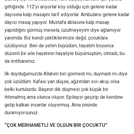
gittiğinde. 112’yi arıyorlar köy olduğu için gelene kadar
dayısına kalp masajını tarif ediyorlar. Ambulans gelene kadar
dayısı masaj yapıyor. Mustafa ablasına kalp masajı
yapıldığını görmüş mesela, üzülmeyeyim diye ağlamıyor
yanımda. Biz kendi çektiklerimize değil, çocuklara
üzülüyoruz. Ben de yetim büyüdüm, hayatım boyunca
düzenli bir aile hayatının hayaliyle büyümüştüm, olmadı, bu
da imtihanımız.
İlk duyduğumuzda Allahım biri görmedi mi, duymadı mı diye
çok üzüldüm. Kafası yan düşse, ağzından sıvı akışı olsa
belki kurtulurdu. Başının dik düşmesi çok küçük bir
ihtimalmiş ama olunca oluyor. Epilepsi geçirip de kendine
gelip kalkan insanlar oluyormuş. Ama önünde
duramıyorsunuz.
“ÇOK MERHAMETLİ VE OLGUN BİR ÇOCUKTU”