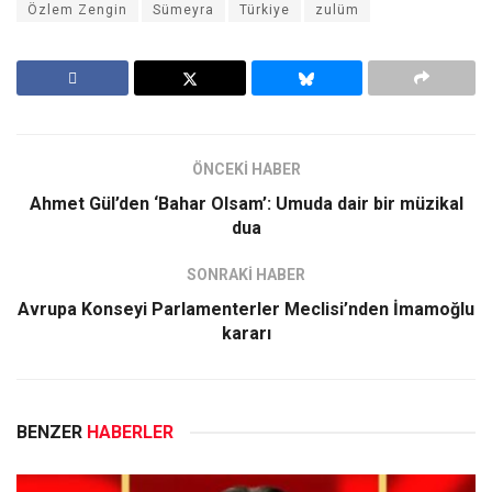
Özlem Zengin
Sümeyra
Türkiye
zulüm
ÖNCEKİ HABER
Ahmet Gül’den ‘Bahar Olsam’: Umuda dair bir müzikal
dua
SONRAKİ HABER
Avrupa Konseyi Parlamenterler Meclisi’nden İmamoğlu
kararı
BENZER
HABERLER