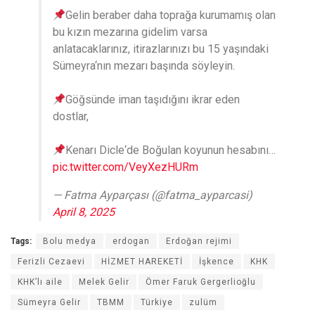
Gelin beraber daha toprağa kurumamış olan
bu kızın mezarına gidelim varsa
anlatacaklarınız, itirazlarınızı bu 15 yaşındaki
Sümeyra‘nın mezarı başında söyleyin.
Göğsünde iman taşıdığını ikrar eden
dostlar,
Kenarı Dicle‘de Boğulan koyunun hesabını…
pic.twitter.com/VeyXezHURm
— Fatma Ayparçası (@fatma_ayparcasi)
April 8, 2025
Tags:
Bolu medya
erdogan
Erdoğan rejimi
Ferizli Cezaevi
HİZMET HAREKETİ
İşkence
KHK
KHK’lı aile
Melek Gelir
Ömer Faruk Gergerlioğlu
Sümeyra Gelir
TBMM
Türkiye
zulüm