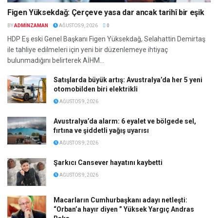
Figen Yüksekdağ: Çerçeve yasa dar ancak tarihî bir eşik
BY
ADMINZAMAN
AĞUSTOS 9, 2026
0
HDP Eş eski Genel Başkanı Figen Yüksekdağ, Selahattin Demirtaş
ile tahliye edilmeleri için yeni bir düzenlemeye ihtiyaç
bulunmadığını belirterek AİHM...
Satışlarda büyük artış: Avustralya’da her 5 yeni
otomobilden biri elektrikli
AĞUSTOS 9, 2026
Avustralya’da alarm: 6 eyalet ve bölgede sel,
fırtına ve şiddetli yağış uyarısı
AĞUSTOS 9, 2026
Şarkıcı Cansever hayatını kaybetti
AĞUSTOS 9, 2026
Macarların Cumhurbaşkanı adayı netleşti:
“Orban’a hayır diyen ” Yüksek Yargıç Andras