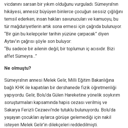
vicdanını sarsan bir yıkım olduğunu vurguladı. Sümeyra’nın
hikâyesi, annesiz büyüyen binlerce çocuğun sessiz çığlığını
temsil ederken; insan hakları savunucuları ve kamuoyu, bu
tür mağduriyetlerin artık sona ermesi için çağrıda bulunuyor.
“Bir gün bu kelepçeler tarihin yüzüne çarpacak” diyen
Aytav’ın çağrısı şöyle son buluyor:
“Bu sadece bir ailenin değil, bir toplumun iç acısıdır. Bizi
affet Sümeyra…”
Ne olmuştu?
Sümeyra’nın annesi Melek Gelir, Milli Eğitim Bakanlığına
bağlı KHK ile kapatılan bir dershanede fizik öğretmenliği
yapıyordu. Gelir, Bolu’da Gülen Hareketine yönelik soykırım
soruşturmaları kapsamında hapis cezası verilmiş ve
Sakarya Ferizli Cezaevi’nde tutuklu bulunuyordu. Bolu’da
yaşayan çocukları aylarca görüşe gelemediği için nakil
isteyen Melek Gelir’in dilekçeleri reddedilmişti.