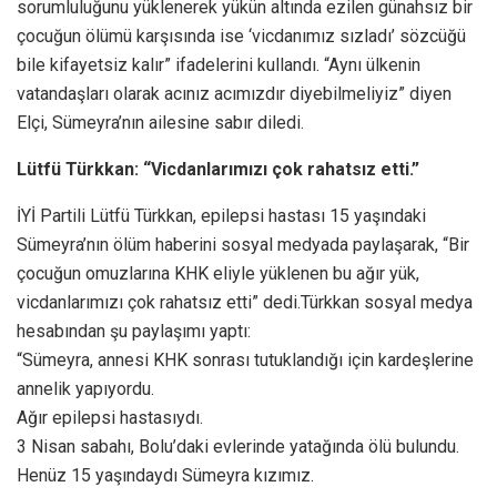
sorumluluğunu yüklenerek yükün altında ezilen günahsız bir
çocuğun ölümü karşısında ise ‘vicdanımız sızladı’ sözcüğü
bile kifayetsiz kalır” ifadelerini kullandı. “Aynı ülkenin
vatandaşları olarak acınız acımızdır diyebilmeliyiz” diyen
Elçi, Sümeyra’nın ailesine sabır diledi.
Lütfü Türkkan: “Vicdanlarımızı çok rahatsız etti.”
İYİ Partili Lütfü Türkkan, epilepsi hastası 15 yaşındaki
Sümeyra’nın ölüm haberini sosyal medyada paylaşarak, “Bir
çocuğun omuzlarına KHK eliyle yüklenen bu ağır yük,
vicdanlarımızı çok rahatsız etti” dedi.Türkkan sosyal medya
hesabından şu paylaşımı yaptı:
“Sümeyra, annesi KHK sonrası tutuklandığı için kardeşlerine
annelik yapıyordu.
Ağır epilepsi hastasıydı.
3 Nisan sabahı, Bolu’daki evlerinde yatağında ölü bulundu.
Henüz 15 yaşındaydı Sümeyra kızımız.