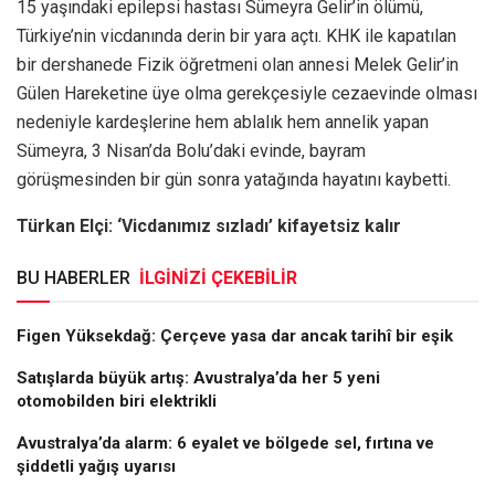
15 yaşındaki epilepsi hastası Sümeyra Gelir’in ölümü,
Türkiye’nin vicdanında derin bir yara açtı. KHK ile kapatılan
bir dershanede Fizik öğretmeni olan annesi Melek Gelir’in
Gülen Hareketine üye olma gerekçesiyle cezaevinde olması
nedeniyle kardeşlerine hem ablalık hem annelik yapan
Sümeyra, 3 Nisan’da Bolu’daki evinde, bayram
görüşmesinden bir gün sonra yatağında hayatını kaybetti.
Türkan Elçi: ‘Vicdanımız sızladı’ kifayetsiz kalır
BU HABERLER
İLGİNİZİ ÇEKEBİLİR
Figen Yüksekdağ: Çerçeve yasa dar ancak tarihî bir eşik
Satışlarda büyük artış: Avustralya’da her 5 yeni
otomobilden biri elektrikli
Avustralya’da alarm: 6 eyalet ve bölgede sel, fırtına ve
şiddetli yağış uyarısı