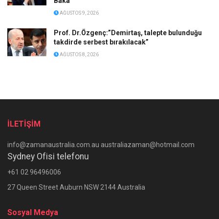
Baka
AĞUSTOS 9, 2026
Prof. Dr.Özgenç:”Demirtaş, talepte bulunduğu
takdirde serbest bırakılacak”
AĞUSTOS 8, 2026
İLETİŞİM
info@zamanaustralia.com.au australiazaman@hotmail.com
Sydney Ofisi telefonu
+61 02 96496006
27 Queen Street Auburn NSW 2144 Australia
Sosyal Medya