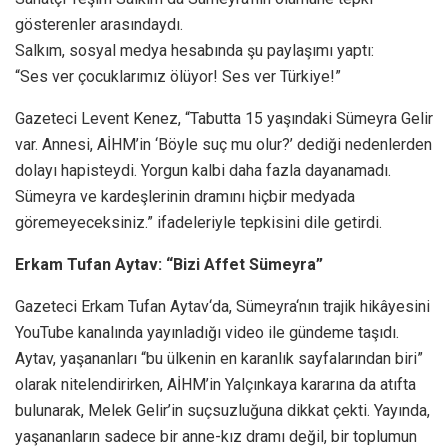
gösterenler arasındaydı.
Salkım, sosyal medya hesabında şu paylaşımı yaptı:
“Ses ver çocuklarımız ölüyor! Ses ver Türkiye!”
Gazeteci Levent Kenez, “Tabutta 15 yaşındaki Sümeyra Gelir
var. Annesi, AİHM’in ‘Böyle suç mu olur?’ dediği nedenlerden
dolayı hapisteydi. Yorgun kalbi daha fazla dayanamadı.
Sümeyra ve kardeşlerinin dramını hiçbir medyada
göremeyeceksiniz.” ifadeleriyle tepkisini dile getirdi.
Erkam Tufan Aytav: “Bizi Affet Sümeyra”
Gazeteci Erkam Tufan Aytav‘da, Sümeyra‘nın trajik hikâyesini
YouTube kanalında yayınladığı video ile gündeme taşıdı.
Aytav, yaşananları “bu ülkenin en karanlık sayfalarından biri”
olarak nitelendirirken, AİHM’in Yalçınkaya kararına da atıfta
bulunarak, Melek Gelir’in suçsuzluğuna dikkat çekti. Yayında,
yaşananların sadece bir anne-kız dramı değil, bir toplumun