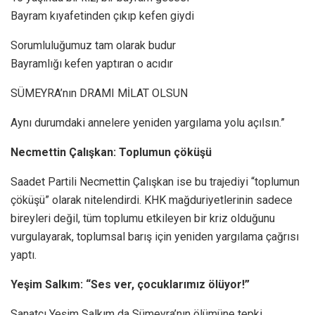
Bayram kıyafetinden çıkıp kefen giydi
Sorumluluğumuz tam olarak budur
Bayramlığı kefen yaptıran o acıdır
SÜMEYRA’nın DRAMI MİLAT OLSUN
Aynı durumdaki annelere yeniden yargılama yolu açılsın.”
Necmettin Çalışkan: Toplumun çöküşü
Saadet Partili Necmettin Çalışkan ise bu trajediyi “toplumun
çöküşü” olarak nitelendirdi. KHK mağduriyetlerinin sadece
bireyleri değil, tüm toplumu etkileyen bir kriz olduğunu
vurgulayarak, toplumsal barış için yeniden yargılama çağrısı
yaptı.
Yeşim Salkım: “Ses ver, çocuklarımız ölüyor!”
Sanatçı Yeşim Salkım da Sümeyra’nın ölümüne tepki