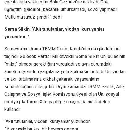
çocuklarına yakın olan Bolu Cezaevi’ne nakliydi. Çok
uğraştım, @adalet_bakanlik umursamadı, sevki yapmadı.
Mutlu musunuz şimdi?” dedi.
Sema Silkin: ‘Aklı tutulanlar, vicdanı kuruyanlar
yüzünden…’
Sümeyra’nın dramı TBMM Genel Kurulu’nun da gündemine
taşındı. Gelecek Partisi Milletvekili Sema Silkin Ün, bu acının
“milat” olması gerektiğini vurguladı ve aynı durumdaki
annelere yeniden yargılama yolu açılmasını istedi. Ün, vicdan
ve akıl tutulmasına dikkat çekerek, yaşananların
sorumluluğunu dile getirdi.Aynı zamanda TBMM Sağlık, Aile,
Çalışma ve Sosyal İşler Komisyonu üyesi olan Ün, sosyal
medya platformu X’te yaptığı konuşmada şu ifadeleri
kullandı:
“Aklı tutulanlar, vicdanı kuruyanlar yüzünden
15 yaşında bir kız, bir bayram gecesi