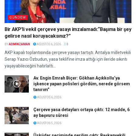
GÜNDEM
Bir AKP’li vekil çerçeve yasayı imzalamadı:“Başıma bir şey
gelirse nasıl koruyacaksınız?”
BY
ADMINZAMAN
AĞUSTOS 6, 2026
0
AKP kapalı toplantısında çerçeve yasayı tartıştı. Antalya milletvekili
Serap Yazıcı Özbudun, yasa teklifine imza attığı için ileride sıkıntı
yaşayabileceğini hatırlattı...
Av. Engin Emrah Biçer: Gökhan Açıkkollu’ya
işkence yapan polisleri gördüm, nerede görsem
tanırım”
AĞUSTOS 6, 2026
Çerçeve yasa detayları ortaya çıktı: 12 madde, 6
ay başvuru süresi
AĞUSTOS 5, 2026
Üsküdar seçiminde gerilim çıktı: Başkanvekili