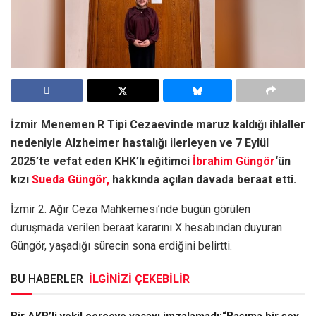
İzmir Menemen R Tipi Cezaevinde maruz kaldığı ihlaller
nedeniyle Alzheimer hastalığı ilerleyen ve 7 Eylül
2025’te vefat eden KHK’lı eğitimci
İbrahim Güngör
‘ün
kızı
Sueda Güngör,
hakkında açılan davada beraat etti.
İzmir 2. Ağır Ceza Mahkemesi’nde bugün görülen
duruşmada verilen beraat kararını X hesabından duyuran
Güngör, yaşadığı sürecin sona erdiğini belirtti.
BU HABERLER
İLGİNİZİ ÇEKEBİLİR
Bir AKP’li vekil çerçeve yasayı imzalamadı:“Başıma bir şey