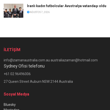
İranlı kadın futbolcular Avustralya vatandaşı oldu
AĞUSTOS 7, 2026
İLETİŞİM
info@zamanaustralia.com.au australiazaman@hotmail.com
Sydney Ofisi telefonu
+61 02 96496006
27 Queen Street Auburn NSW 2144 Australia
Sosyal Medya
Bluesky