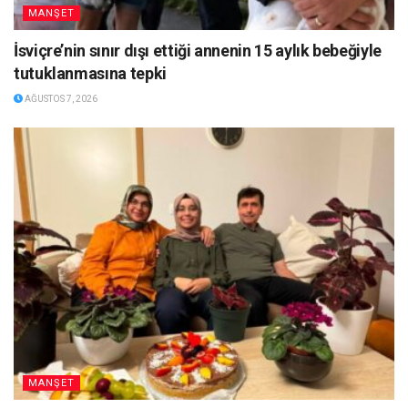
MANŞET
İsviçre’nin sınır dışı ettiği annenin 15 aylık bebeğiyle
tutuklanmasına tepki
AĞUSTOS 7, 2026
MANŞET