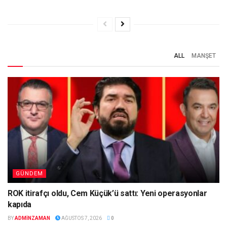
ALL
MANŞET
GÜNDEM
ROK itirafçı oldu, Cem Küçük’ü sattı: Yeni operasyonlar
kapıda
BY
ADMINZAMAN
AĞUSTOS 7, 2026
0