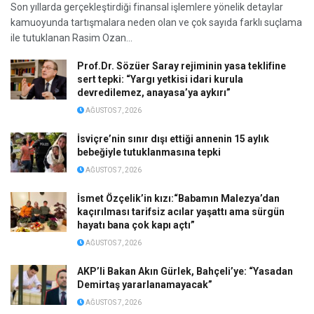
Son yıllarda gerçekleştirdiği finansal işlemlere yönelik detaylar
kamuoyunda tartışmalara neden olan ve çok sayıda farklı suçlama
ile tutuklanan Rasim Ozan...
Prof.Dr. Sözüer Saray rejiminin yasa teklifine
sert tepki: “Yargı yetkisi idari kurula
devredilemez, anayasa’ya aykırı”
AĞUSTOS 7, 2026
İsviçre’nin sınır dışı ettiği annenin 15 aylık
bebeğiyle tutuklanmasına tepki
AĞUSTOS 7, 2026
İsmet Özçelik’in kızı:“Babamın Malezya’dan
kaçırılması tarifsiz acılar yaşattı ama sürgün
hayatı bana çok kapı açtı”
AĞUSTOS 7, 2026
AKP’li Bakan Akın Gürlek, Bahçeli’ye: “Yasadan
Demirtaş yararlanamayacak”
AĞUSTOS 7, 2026