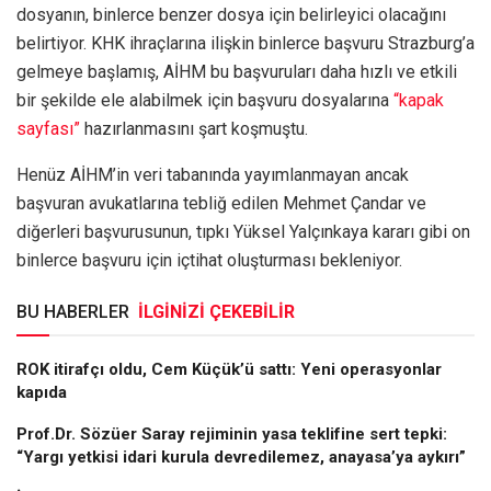
dosyanın, binlerce benzer dosya için belirleyici olacağını
belirtiyor. KHK ihraçlarına ilişkin binlerce başvuru Strazburg’a
gelmeye başlamış, AİHM bu başvuruları daha hızlı ve etkili
bir şekilde ele alabilmek için başvuru dosyalarına
“kapak
sayfası”
hazırlanmasını şart koşmuştu.
Henüz AİHM’in veri tabanında yayımlanmayan ancak
başvuran avukatlarına tebliğ edilen Mehmet Çandar ve
diğerleri başvurusunun, tıpkı Yüksel Yalçınkaya kararı gibi on
binlerce başvuru için içtihat oluşturması bekleniyor.
BU HABERLER
İLGİNİZİ ÇEKEBİLİR
ROK itirafçı oldu, Cem Küçük’ü sattı: Yeni operasyonlar
kapıda
Prof.Dr. Sözüer Saray rejiminin yasa teklifine sert tepki:
“Yargı yetkisi idari kurula devredilemez, anayasa’ya aykırı”