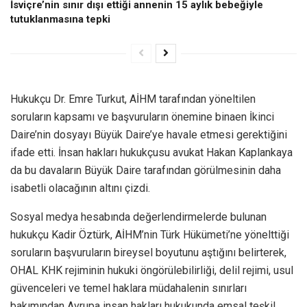
İsviçre’nin sınır dışı ettiği annenin 15 aylık bebeğiyle
tutuklanmasına tepki
Hukukçu Dr. Emre Turkut, AİHM tarafından yöneltilen
soruların kapsamı ve başvuruların önemine binaen İkinci
Daire’nin dosyayı Büyük Daire’ye havale etmesi gerektiğini
ifade etti. İnsan hakları hukukçusu avukat Hakan Kaplankaya
da bu davaların Büyük Daire tarafından görülmesinin daha
isabetli olacağının altını çizdi.
Sosyal medya hesabında değerlendirmelerde bulunan
hukukçu Kadir Öztürk, AİHM’nin Türk Hükümeti’ne yönelttiği
soruların başvuruların bireysel boyutunu aştığını belirterek,
OHAL KHK rejiminin hukuki öngörülebilirliği, delil rejimi, usul
güvenceleri ve temel haklara müdahalenin sınırları
bakımından Avrupa insan hakları hukukunda emsal teşkil