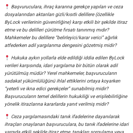
Başvuruculara, ihraç kararına gerekçe yapılan ve ceza
dosyalarından aktarılan gizli/kısıtlı delillere (özellikle
ByLock verilerinin güvenirliğine) karşı etkili bir şekilde itiraz
etme ve bu delilleri çürütme fırsatı tanınmış mıdır?
Mahkemeler bu delillere “belirleyici/karar verici” ağırlık
atfederken adil yargılanma dengesini gözetmiş midir?
Hukuka aykırı yollarla elde edildiği iddia edilen ByLock
verileri karşısında, idari yargılama bir bütün olarak adil
yürütülmüş müdür? Yerel mahkemeler, başvurucuların
sadakat yükümlülüğünü ihlal ettiklerini ortaya koyarken
“yeterli ve ikna edici gerekçeler” sunabilmiş midir?
Başvurucuların temel delillerin hukukiliği ve erişilebilirliğine
yönelik itirazlarına kararlarda yanıt verilmiş midir?
Ceza yargılamasındaki tanık ifadelerine dayanılarak
ihraçları onaylanan başvuruculara, bu tanık ifadelerine idari
yargıda etkili şekilde itiraz etme, tanıkları sorgulama veya