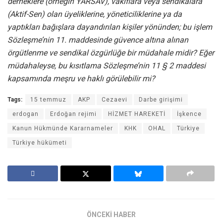
derneklere (örneğin YARSAV), vakıflara veya sendikalara
(Aktif-Sen) olan üyeliklerine, yöneticiliklerine ya da
yaptıkları bağışlara dayandırılan kişiler yönünden; bu işlem
Sözleşme’nin 11. maddesinde güvence altına alınan
örgütlenme ve sendikal özgürlüğe bir müdahale midir? Eğer
müdahaleyse, bu kısıtlama Sözleşme’nin 11 § 2 maddesi
kapsamında meşru ve haklı görülebilir mi?
Tags:
15 temmuz
AKP
Cezaevi
Darbe girişimi
erdogan
Erdoğan rejimi
HİZMET HAREKETİ
İşkence
Kanun Hükmünde Kararnameler
KHK
OHAL
Türkiye
Türkiye hükümeti
ÖNCEKİ HABER