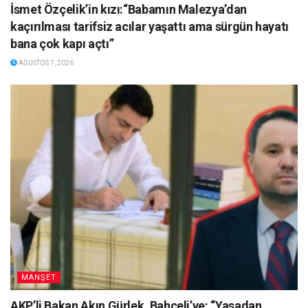
İsmet Özçelik’in kızı:“Babamın Malezya’dan
kaçırılması tarifsiz acılar yaşattı ama sürgün hayatı
bana çok kapı açtı”
AĞUSTOS 7, 2026
MANŞET
AKP’li Bakan Akın Gürlek, Bahçeli’ye: “Yasadan