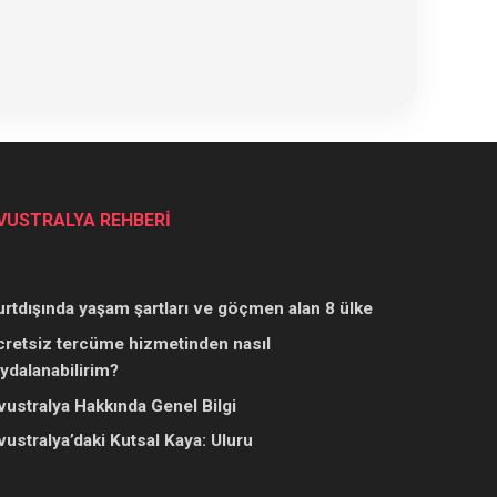
VUSTRALYA REHBERİ
urtdışında yaşam şartları ve göçmen alan 8 ülke
cretsiz tercüme hizmetinden nasıl
aydalanabilirim?
vustralya Hakkında Genel Bilgi
vustralya’daki Kutsal Kaya: Uluru