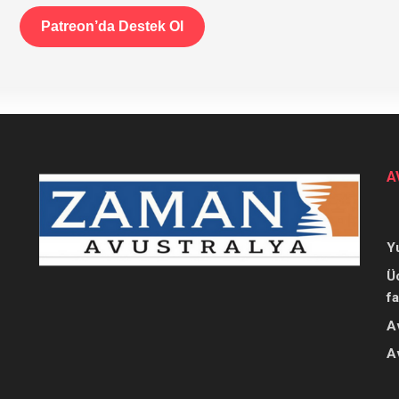
Patreon’da Destek Ol
A
Y
Ü
f
A
A