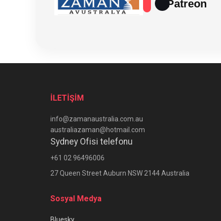
Patreon
İLETİŞİM
info@zamanaustralia.com.au
australiazaman@hotmail.com
Sydney Ofisi telefonu
+61 02 96496006
27 Queen Street Auburn NSW 2144 Australia
Sosyal Medya
Bluesky