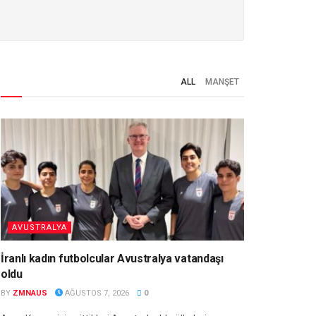
ALL
MANŞET
AVUSTRALYA
İranlı kadın futbolcular Avustralya vatandaşı
oldu
BY
ZMNAUS
AĞUSTOS 7, 2026
0