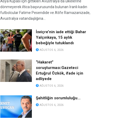
Asya Kupası için gittikleri Avustralya'da ülkelerine
dönmeyerek iltica başvurusunda bulunan İranlı kadın
futbolcular Fatime Pesendide ve Atife Ramazanizade,
Avustralya vatandaşlığına...
İsviçre’nin iade ettiği Bahar
Yalçınkaya, 15 aylık
bebeğiyle tutuklandı
AĞUSTOS 6, 2026
“Hakaret”
soruşturması:Gazeteci
Ertuğrul Özkök, ifade için
adliyede
AĞUSTOS 6, 2026
Şahitliğin sorumluluğu…
AĞUSTOS 6, 2026