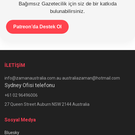
Bağımsız Gazetecilik için siz de bir katkıda
bulunabilirsiniz.
Patreon’da Destek Ol
İLETİŞİM
info@zamanaustralia.com.au australiazaman@hotmail.com
Sydney Ofisi telefonu
+61 02 96496006
27 Queen Street Auburn NSW 2144 Australia
Sosyal Medya
Bluesky