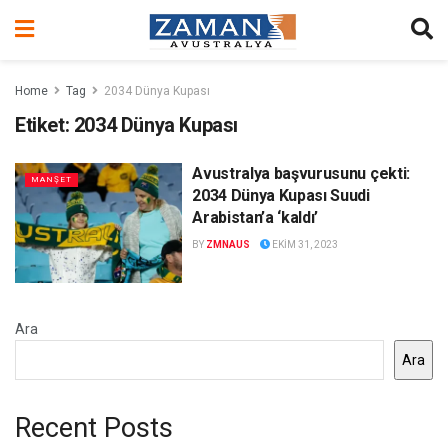
Home
Tag
2034 Dünya Kupası
Etiket:
2034 Dünya Kupası
Avustralya başvurusunu çekti:
MANŞET
2034 Dünya Kupası Suudi
Arabistan’a ‘kaldı’
BY
ZMNAUS
EKIM 31, 2023
Ara
Ara
Recent Posts