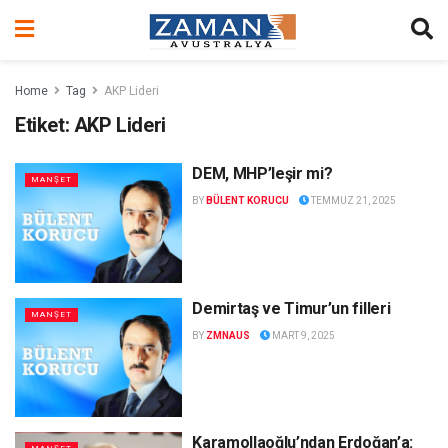
Home
Tag
AKP Lideri
Etiket:
AKP Lideri
DEM, MHP’leşir mi?
MANŞET
BY
BÜLENT KORUCU
TEMMUZ 21, 2025
Demirtaş ve Timur’un filleri
MANŞET
BY
ZMNAUS
MART 9, 2025
Karamollaoğlu’ndan Erdoğan’a: