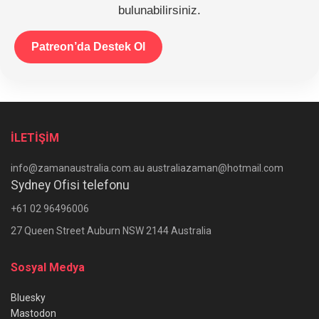
bulunabilirsiniz.
Patreon’da Destek Ol
İLETİŞİM
info@zamanaustralia.com.au australiazaman@hotmail.com
Sydney Ofisi telefonu
+61 02 96496006
27 Queen Street Auburn NSW 2144 Australia
Sosyal Medya
Bluesky
Mastodon