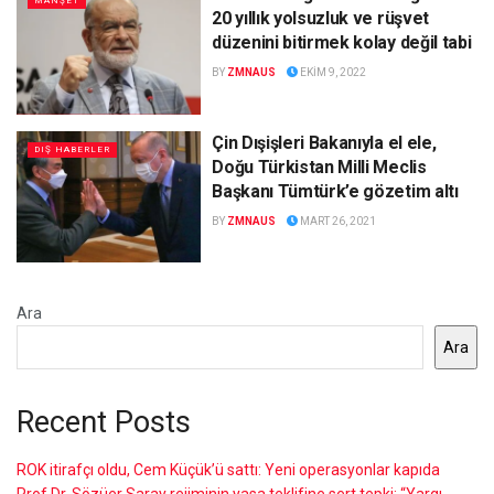
MANŞET
20 yıllık yolsuzluk ve rüşvet
düzenini bitirmek kolay değil tabi
BY
ZMNAUS
EKIM 9, 2022
Çin Dışişleri Bakanıyla el ele,
DIŞ HABERLER
Doğu Türkistan Milli Meclis
Başkanı Tümtürk’e gözetim altı
BY
ZMNAUS
MART 26, 2021
Ara
Ara
Recent Posts
ROK itirafçı oldu, Cem Küçük’ü sattı: Yeni operasyonlar kapıda
Prof.Dr. Sözüer Saray rejiminin yasa teklifine sert tepki: “Yargı