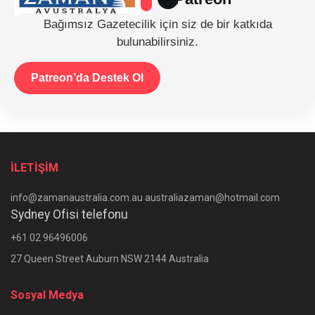
Bağımsız Gazetecilik için siz de bir katkıda
bulunabilirsiniz.
Patreon’da Destek Ol
İLETİŞİM
info@zamanaustralia.com.au australiazaman@hotmail.com
Sydney Ofisi telefonu
+61 02 96496006
27 Queen Street Auburn NSW 2144 Australia
Sosyal Medya