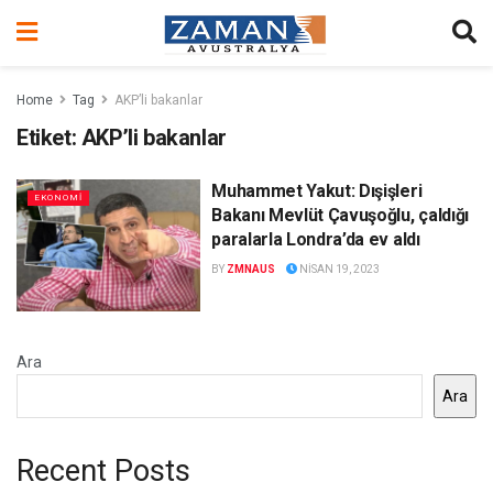
Home
Tag
AKP’li bakanlar
Etiket:
AKP’li bakanlar
Muhammet Yakut: Dışişleri
EKONOMİ
Bakanı Mevlüt Çavuşoğlu, çaldığı
paralarla Londra’da ev aldı
BY
ZMNAUS
NISAN 19, 2023
Ara
Ara
Recent Posts