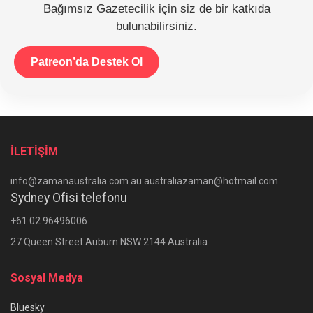
Bağımsız Gazetecilik için siz de bir katkıda
bulunabilirsiniz.
Patreon’da Destek Ol
İLETİŞİM
info@zamanaustralia.com.au australiazaman@hotmail.com
Sydney Ofisi telefonu
+61 02 96496006
27 Queen Street Auburn NSW 2144 Australia
Sosyal Medya
Bluesky