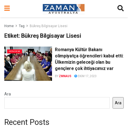
Home
Tag
Bükreş Bilgisayar Lisesi
Etiket:
Bükreş Bilgisayar Lisesi
Romanya Kültür Bakanı
GÜNDEM
olimpiyatça öğrencileri kabul etti:
Ülkemizin geleceği olan bu
gençlere çok ihtiyacımız var
BY
ZMNAUS
EKIM 17, 2023
Ara
Ara
Recent Posts