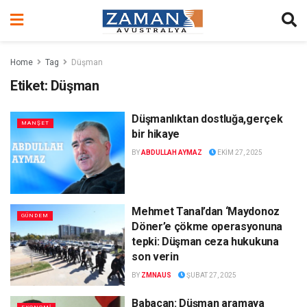
Home
Tag
Düşman
Etiket:
Düşman
Düşmanlıktan dostluğa,gerçek
MANŞET
bir hikaye
BY
ABDULLAH AYMAZ
EKIM 27, 2025
Mehmet Tanal’dan ‘Maydonoz
GÜNDEM
Döner’e çökme operasyonuna
tepki: Düşman ceza hukukuna
son verin
BY
ZMNAUS
ŞUBAT 27, 2025
Babacan: Düşman aramaya