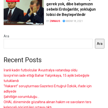
EKONOMİ
gerek yok, dibe batışımızın
sebebi Erdoğan’dır, yokluğun
lobisi de Beştepe’dedir
BY
ZMNAUS
KASIM 18, 2021
Ara
Ara
Recent Posts
İranlı kadın futbolcular Avustralya vatandaşı oldu
İsviçre’nin iade ettiği Bahar Yalçınkaya, 15 aylık bebeğiyle
tutuklandı
“Hakaret” soruşturması:Gazeteci Ertuğrul Özkök, ifade için
adliyede
Şahitliğin sorumluluğu…
OHAL döneminde gözaltına alınan hakim ve savcıların ters
kelepçeli görüntüleri ortaya çıktı