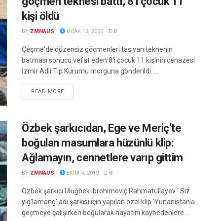
göçmen teknesi battı, 8’i çocuk 11
kişi öldü
BY
ZMNAUS
OCAK 12, 2020
0
Çeşme'de düzensiz göçmenleri taşıyan teknenin
batması sonucu vefat eden 8'i çocuk 11 kişinin cenazesi
İzmir Adli Tıp Kurumu morguna gönderildi. ...
DETAILS
READ MORE
Özbek şarkıcıdan, Ege ve Meriç’te
boğulan masumlara hüzünlü klip:
Ağlamayın, cennetlere varıp gittim
BY
ZMNAUS
EKIM 4, 2019
0
Özbek şarkıcı Uluğbek Ibrohimoviç Rahmatullayev ‘ Siz
yig’lamang’ adı şarkısı için yapılan özel klip ‘Yunanistan’a
geçmeye çalışırken boğularak hayatını kaybedenlere ...