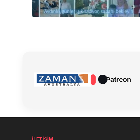
Patreon
İLETİŞİM