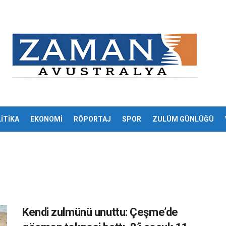
İTİKA
EKONOMİ
RÖPORTAJ
SPOR
ZULÜM GÜNLÜĞÜ
Kendi zulmünü unuttu: Çeşme’de