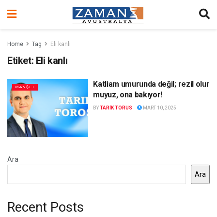
Home
Tag
Eli kanlı
Etiket:
Eli kanlı
Katliam umurunda değil; rezil olur
MANŞET
muyuz, ona bakıyor!
BY
TARIK TORUS
MART 10, 2025
Ara
Ara
Recent Posts