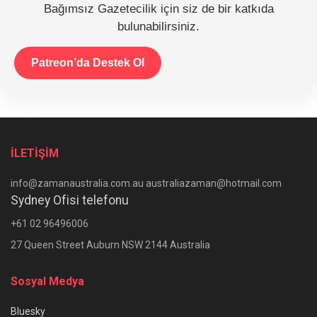
Bağımsız Gazetecilik için siz de bir katkıda
bulunabilirsiniz.
Patreon’da Destek Ol
İLETİŞİM
info@zamanaustralia.com.au australiazaman@hotmail.com
Sydney Ofisi telefonu
+61 02 96496006
27 Queen Street Auburn NSW 2144 Australia
Sosyal Medya
Bluesky