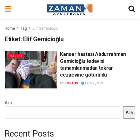
Home
Tag
Elif Gemicioğlu
Etiket:
Elif Gemicioğlu
Kanser hastası Abdurrahman
MANŞET
Gemicioğlu tedavisi
tamamlanmadan tekrar
cezaevine götürüldü
BY
ZMNAUS
EKIM 6, 2024
Ara
Ara
Recent Posts