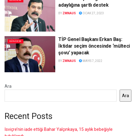
GÜNDEM
adaylığına şartlı destek
BY
ZMNAUS
OCAK 27, 2023
TİP Genel Başkanı Erkan Baş:
GÜNDEM
İktidar seçim öncesinde ‘mülteci
şovu’ yapacak
BY
ZMNAUS
MAYIS 7, 2022
Ara
Ara
Recent Posts
İsviçre’nin iade ettiği Bahar Yalçınkaya, 15 aylık bebeğiyle
tutuklandı