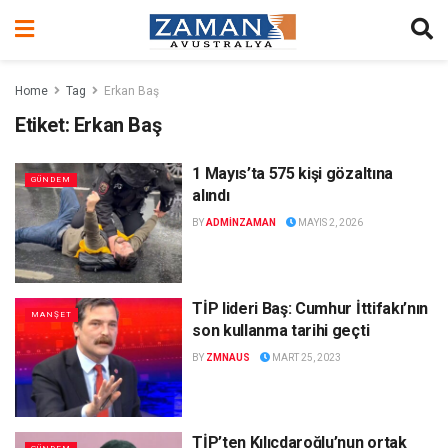
Home
Tag
Erkan Baş
Etiket:
Erkan Baş
1 Mayıs’ta 575 kişi gözaltına
GÜNDEM
alındı
BY
ADMINZAMAN
MAYIS 2, 2026
TİP lideri Baş: Cumhur İttifakı’nın
MANŞET
son kullanma tarihi geçti
BY
ZMNAUS
MART 25, 2023
TİP’ten Kılıçdaroğlu’nun ortak