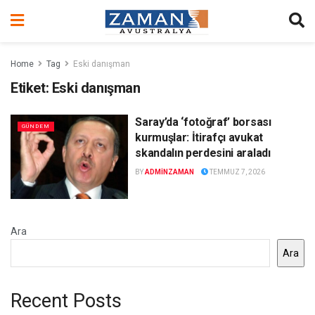
Home
Tag
Eski danışman
Etiket:
Eski danışman
Saray’da ‘fotoğraf’ borsası
GÜNDEM
kurmuşlar: İtirafçı avukat
skandalın perdesini araladı
BY
ADMINZAMAN
TEMMUZ 7, 2026
Ara
Ara
Recent Posts