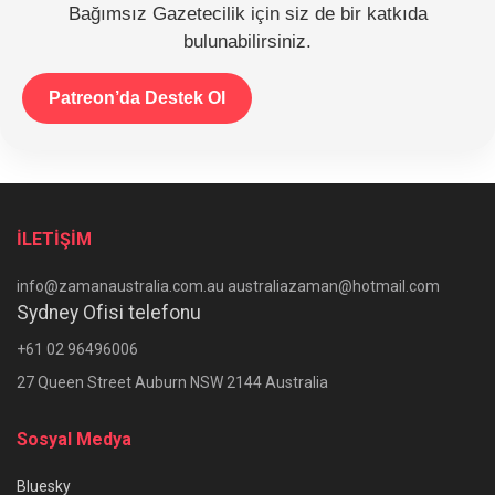
Bağımsız Gazetecilik için siz de bir katkıda
bulunabilirsiniz.
Patreon’da Destek Ol
İLETİŞİM
info@zamanaustralia.com.au australiazaman@hotmail.com
Sydney Ofisi telefonu
+61 02 96496006
27 Queen Street Auburn NSW 2144 Australia
Sosyal Medya
Bluesky