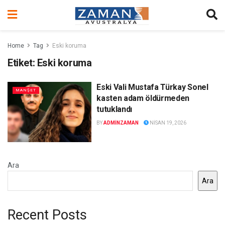
Home
Tag
Eski koruma
Etiket:
Eski koruma
Eski Vali Mustafa Türkay Sonel
MANŞET
kasten adam öldürmeden
tutuklandı
BY
ADMINZAMAN
NISAN 19, 2026
Ara
Ara
Recent Posts