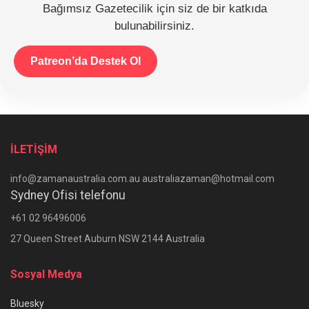
Bağımsız Gazetecilik için siz de bir katkıda
bulunabilirsiniz.
Patreon’da Destek Ol
İLETİŞİM
info@zamanaustralia.com.au australiazaman@hotmail.com
Sydney Ofisi telefonu
+61 02 96496006
27 Queen Street Auburn NSW 2144 Australia
Sosyal Medya
Bluesky