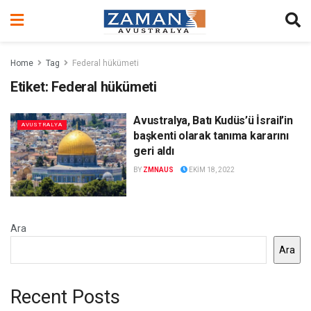
Home
Tag
Federal hükümeti
Etiket:
Federal hükümeti
Avustralya, Batı Kudüs’ü İsrail’in
AVUSTRALYA
başkenti olarak tanıma kararını
geri aldı
BY
ZMNAUS
EKIM 18, 2022
Ara
Ara
Recent Posts