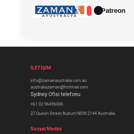
Patreon
İLETİŞİM
info@zamanaustralia.com.au
australiazaman@hotmail.com
Sydney Ofisi telefonu
+61 02 96496006
27 Queen Street Auburn NSW 2144 Australia
Sosyal Medya