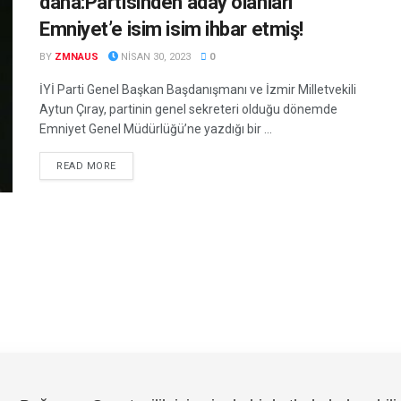
daha:Partisinden aday olanları
Emniyet’e isim isim ihbar etmiş!
BY
ZMNAUS
NISAN 30, 2023
0
İYİ Parti Genel Başkan Başdanışmanı ve İzmir Milletvekili
Aytun Çıray, partinin genel sekreteri olduğu dönemde
Emniyet Genel Müdürlüğü’ne yazdığı bir ...
DETAILS
READ MORE