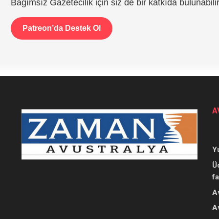
Bağımsız Gazetecilik için siz de bir katkıda bulunabilir
Patreon’da Destek Ol
A
Y
Ü
f
A
A