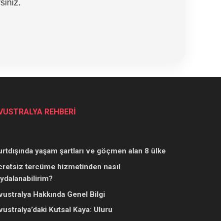
siniz.
VUSTRALYA REHBERİ
urtdışında yaşam şartları ve göçmen alan 8 ülke
cretsiz tercüme hizmetinden nasıl
aydalanabilirim?
vustralya Hakkında Genel Bilgi
vustralya’daki Kutsal Kaya: Uluru