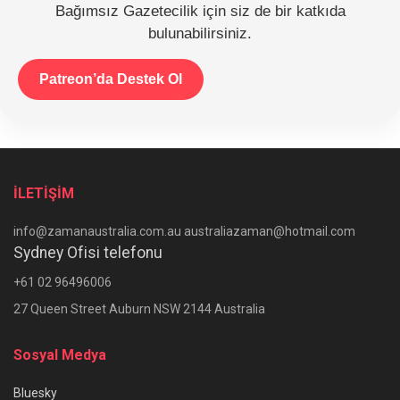
Bağımsız Gazetecilik için siz de bir katkıda
bulunabilirsiniz.
Patreon’da Destek Ol
İLETİŞİM
info@zamanaustralia.com.au australiazaman@hotmail.com
Sydney Ofisi telefonu
+61 02 96496006
27 Queen Street Auburn NSW 2144 Australia
Sosyal Medya
Bluesky