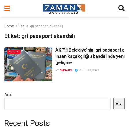
Home
Tag
gri pasaport skandalı
Etiket:
gri pasaport skandalı
AKP’li Belediye’nin, gri pasaportla
AVRUPA
insan kaçakçılığı skandalında yeni
gelişme
BY
ZMNAUS
EYLÜL 22, 2022
Ara
Ara
Recent Posts