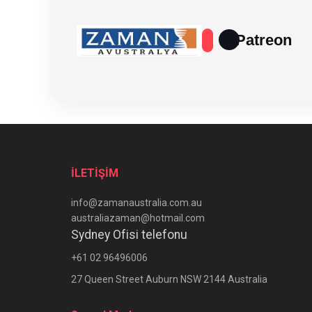
Patreon
İLETİŞİM
info@zamanaustralia.com.au
australiazaman@hotmail.com
Sydney Ofisi telefonu
+61 02 96496006
27 Queen Street Auburn NSW 2144 Australia