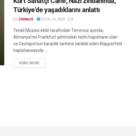
Kürt Sanatçı Canê, Nazi zindanında,
Türkiye’de yaşadıklarını anlattı
BY
ZMNAUS
EYLÜL 14, 2023
0
Tenkil Müzesi ekibi tarafından Temmuz ayında,
Almanya’nın Frankfurt şehrindeki tarihi hapishane olan
ve Gestapo'nun karanlık tarihine tanıklık eden Klapperfeld
hapishanesinde ...
DETAILS
READ MORE