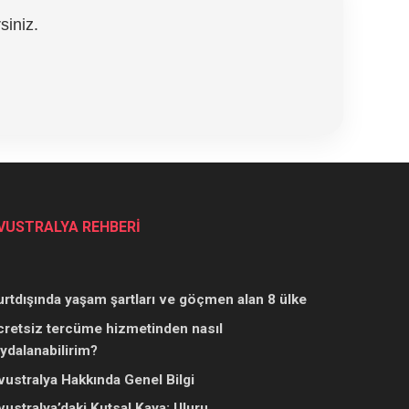
siniz.
VUSTRALYA REHBERİ
urtdışında yaşam şartları ve göçmen alan 8 ülke
cretsiz tercüme hizmetinden nasıl
aydalanabilirim?
vustralya Hakkında Genel Bilgi
vustralya’daki Kutsal Kaya: Uluru