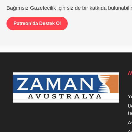
Bağımsız Gazetecilik için siz de bir katkıda bulunabilir
Patreon’da Destek Ol
A
Y
Ü
f
A
A