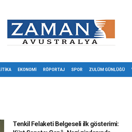
İTİKA
EKONOMİ
RÖPORTAJ
SPOR
ZULÜM GÜNLÜĞÜ
Tenkil Felaketi Belgeseli ilk gösterimi: