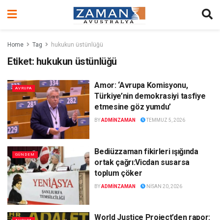
Home
Tag
hukukun üstünlüğü
Etiket:
hukukun üstünlüğü
Amor: ‘Avrupa Komisyonu,
AVRUPA
Türkiye’nin demokrasiyi tasfiye
etmesine göz yumdu’
BY
ADMINZAMAN
TEMMUZ 5, 2026
Bediüzzaman fikirleri ışığında
GÜNDEM
ortak çağrı:Vicdan susarsa
toplum çöker
BY
ADMINZAMAN
NISAN 20, 2026
World Justice Project’den rapor: