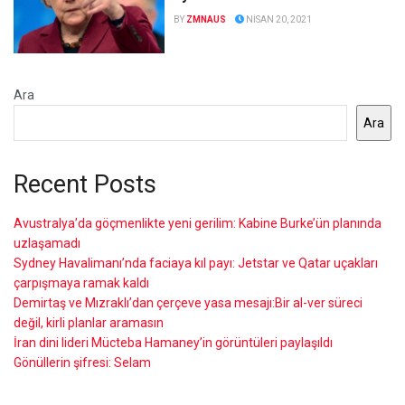
BY
ZMNAUS
NISAN 20, 2021
Ara
Ara
Recent Posts
Avustralya’da göçmenlikte yeni gerilim: Kabine Burke’ün planında
uzlaşamadı
Sydney Havalimanı’nda faciaya kıl payı: Jetstar ve Qatar uçakları
çarpışmaya ramak kaldı
Demirtaş ve Mızraklı’dan çerçeve yasa mesajı:Bir al-ver süreci
değil, kirli planlar aramasın
İran dini lideri Mücteba Hamaney’in görüntüleri paylaşıldı
Gönüllerin şifresi: Selam