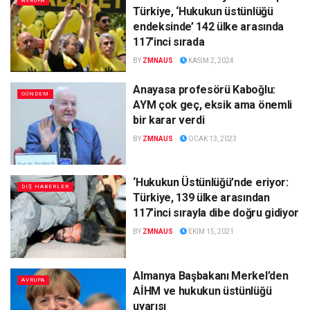
AVRUPA
Türkiye, ‘Hukukun üstünlüğü
endeksinde’ 142 ülke arasında
117’inci sırada
BY
ZMNAUS
KASIM 2, 2024
Anayasa profesörü Kaboğlu:
GÜNDEM
AYM çok geç, eksik ama önemli
bir karar verdi
BY
ZMNAUS
OCAK 13, 2023
‘Hukukun Üstünlüğü’nde eriyor:
DIŞ HABERLER
Türkiye, 139 ülke arasından
117’inci sırayla dibe doğru gidiyor
BY
ZMNAUS
EKIM 15, 2021
Almanya Başbakanı Merkel’den
AVRUPA
AİHM ve hukukun üstünlüğü
uyarısı