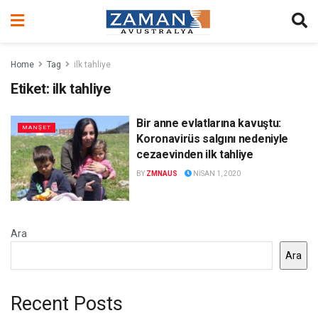
Home
Tag
ilk tahliye
Etiket:
ilk tahliye
Bir anne evlatlarına kavuştu:
MANŞET
Koronavirüs salgını nedeniyle
cezaevinden ilk tahliye
BY
ZMNAUS
NISAN 1, 2020
Ara
Ara
Recent Posts