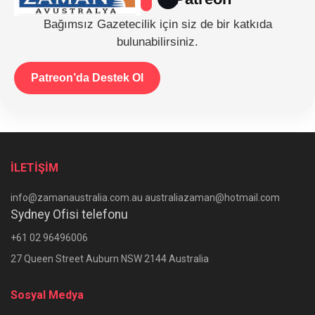
Bağımsız Gazetecilik için siz de bir katkıda
bulunabilirsiniz.
Patreon’da Destek Ol
İLETİŞİM
info@zamanaustralia.com.au australiazaman@hotmail.com
Sydney Ofisi telefonu
+61 02 96496006
27 Queen Street Auburn NSW 2144 Australia
Sosyal Medya