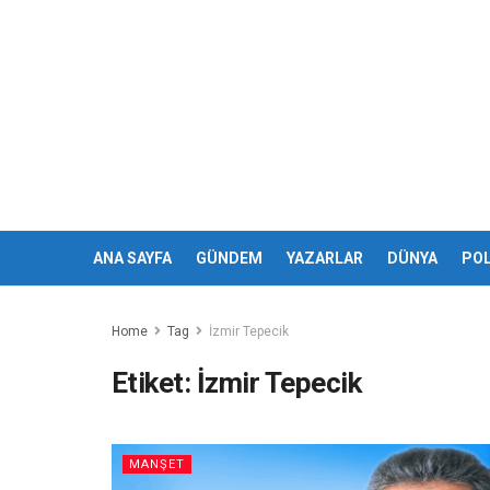
ANA SAYFA
GÜNDEM
YAZARLAR
DÜNYA
POL
Home
Tag
İzmir Tepecik
Etiket:
İzmir Tepecik
MANŞET