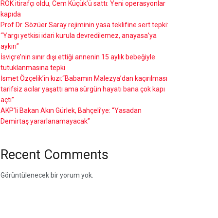
ROK itirafçı oldu, Cem Küçük’ü sattı: Yeni operasyonlar
kapıda
Prof.Dr. Sözüer Saray rejiminin yasa teklifine sert tepki:
“Yargı yetkisi idari kurula devredilemez, anayasa’ya
aykırı”
İsviçre’nin sınır dışı ettiği annenin 15 aylık bebeğiyle
tutuklanmasına tepki
İsmet Özçelik’in kızı:“Babamın Malezya’dan kaçırılması
tarifsiz acılar yaşattı ama sürgün hayatı bana çok kapı
açtı”
AKP’li Bakan Akın Gürlek, Bahçeli’ye: “Yasadan
Demirtaş yararlanamayacak”
Recent Comments
Görüntülenecek bir yorum yok.