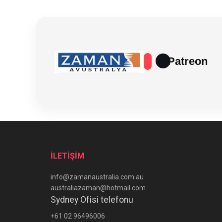
Patreon
İLETİŞİM
info@zamanaustralia.com.au
australiazaman@hotmail.com
Sydney Ofisi telefonu
+61 02 96496006