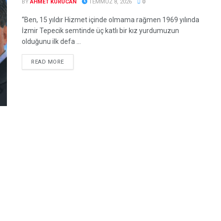
BY
AHMET KURUCAN
TEMMUZ 8, 2026
0
“Ben, 15 yıldır Hizmet içinde olmama rağmen 1969 yılında
İzmir Tepecik semtinde üç katlı bir kız yurdumuzun
olduğunu ilk defa ...
DETAILS
READ MORE