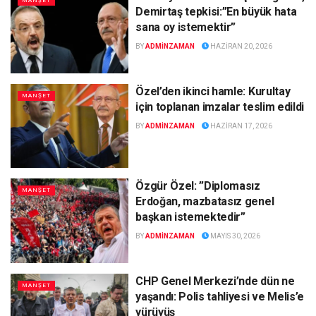
MANŞET
Demirtaş tepkisi:”En büyük hata
sana oy istemektir”
BY
ADMINZAMAN
HAZIRAN 20, 2026
Özel’den ikinci hamle: Kurultay
MANŞET
için toplanan imzalar teslim edildi
BY
ADMINZAMAN
HAZIRAN 17, 2026
Özgür Özel: ”Diplomasız
MANŞET
Erdoğan, mazbatasız genel
başkan istemektedir”
BY
ADMINZAMAN
MAYIS 30, 2026
CHP Genel Merkezi’nde dün ne
MANŞET
yaşandı: Polis tahliyesi ve Melis’e
yürüyüş