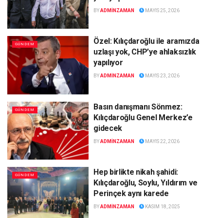
BY
ADMINZAMAN
MAYIS 25, 2026
Özel: Kılıçdaroğlu ile aramızda
GÜNDEM
uzlaşı yok, CHP’ye ahlaksızlık
yapılıyor
BY
ADMINZAMAN
MAYIS 23, 2026
Basın danışmanı Sönmez:
GÜNDEM
Kılıçdaroğlu Genel Merkez’e
gidecek
BY
ADMINZAMAN
MAYIS 22, 2026
Hep birlikte nikah şahidi:
GÜNDEM
Kılıçdaroğlu, Soylu, Yıldırım ve
Perinçek aynı karede
BY
ADMINZAMAN
KASIM 18, 2025