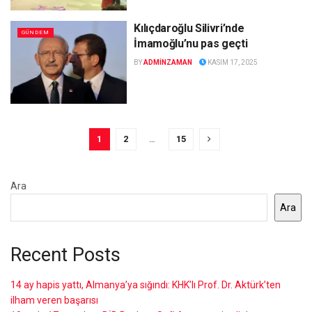
Kılıçdaroğlu Silivri’nde
GÜNDEM
İmamoğlu’nu pas geçti
BY
ADMINZAMAN
KASIM 17, 2025
1
2
…
15
Ara
Ara
Recent Posts
14 ay hapis yattı, Almanya’ya sığındı: KHK’lı Prof. Dr. Aktürk’ten
ilham veren başarısı