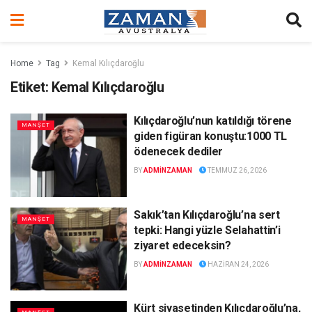
Home
Tag
Kemal Kılıçdaroğlu
Etiket:
Kemal Kılıçdaroğlu
Kılıçdaroğlu’nun katıldığı törene
MANŞET
giden figüran konuştu:1000 TL
ödenecek dediler
BY
ADMINZAMAN
TEMMUZ 26, 2026
Sakık’tan Kılıçdaroğlu’na sert
MANŞET
tepki: Hangi yüzle Selahattin’i
ziyaret edeceksin?
BY
ADMINZAMAN
HAZIRAN 24, 2026
Kürt siyasetinden Kılıçdaroğlu’na,