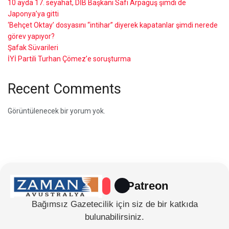
10 ayda 17. seyahat, DİB Başkanı Safi Arpaguş şimdi de
Japonya’ya gitti
‘Behçet Oktay’ dosyasını “intihar” diyerek kapatanlar şimdi nerede
görev yapıyor?
Şafak Süvarileri
İYİ Partili Turhan Çömez’e soruşturma
Recent Comments
Görüntülenecek bir yorum yok.
Patreon
Bağımsız Gazetecilik için siz de bir katkıda
bulunabilirsiniz.