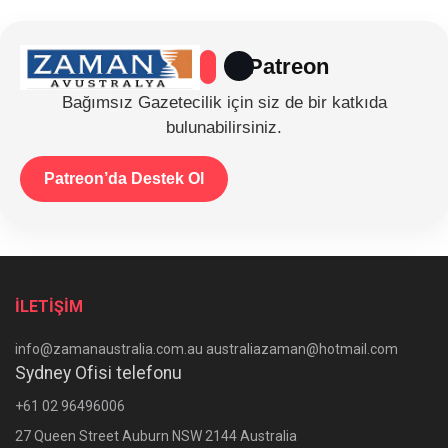
Patreon
Bağımsız Gazetecilik için siz de bir katkıda
bulunabilirsiniz.
Patreon’da Destek Ol
İLETİŞİM
info@zamanaustralia.com.au australiazaman@hotmail.com
Sydney Ofisi telefonu
+61 02 96496006
27 Queen Street Auburn NSW 2144 Australia