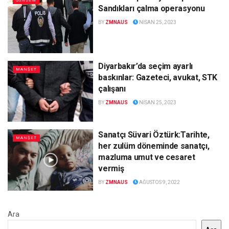
GÜNDEM
Sandıkları çalma operasyonu
BY
ZMNAUS
NISAN 25, 2023
Diyarbakır’da seçim ayarlı
MANŞET
baskınlar: Gazeteci, avukat, STK
çalışanı
BY
ZMNAUS
NISAN 25, 2023
Sanatçı Süvari Öztürk:Tarihte,
MANŞET
her zulüm döneminde sanatçı,
mazluma umut ve cesaret
vermiş
BY
ZMNAUS
AĞUSTOS 9, 2022
Ara