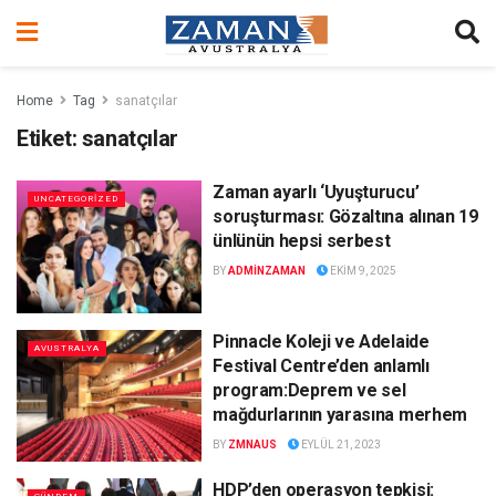
Home
Tag
sanatçılar
Etiket:
sanatçılar
Zaman ayarlı ‘Uyuşturucu’
UNCATEGORIZED
soruşturması: Gözaltına alınan 19
ünlünün hepsi serbest
BY
ADMINZAMAN
EKIM 9, 2025
Pinnacle Koleji ve Adelaide
AVUSTRALYA
Festival Centre’den anlamlı
program:Deprem ve sel
mağdurlarının yarasına merhem
BY
ZMNAUS
EYLÜL 21, 2023
HDP’den operasyon tepkisi: