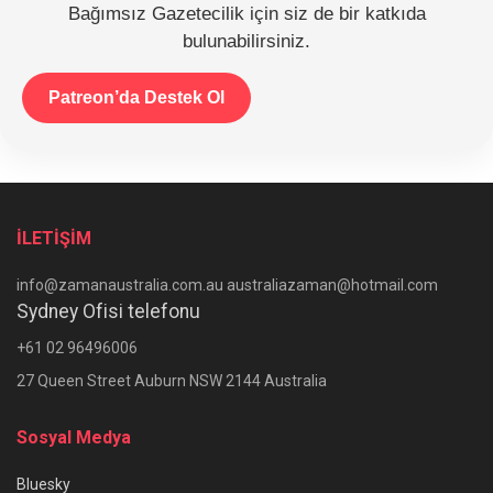
Bağımsız Gazetecilik için siz de bir katkıda
bulunabilirsiniz.
Patreon’da Destek Ol
İLETİŞİM
info@zamanaustralia.com.au australiazaman@hotmail.com
Sydney Ofisi telefonu
+61 02 96496006
27 Queen Street Auburn NSW 2144 Australia
Sosyal Medya
Bluesky