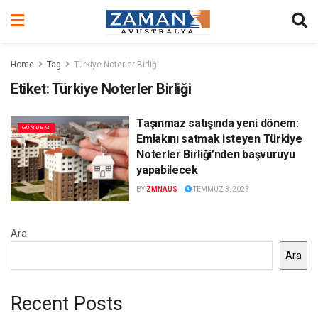
Home
Tag
Türkiye Noterler Birliği
Etiket:
Türkiye Noterler Birliği
Taşınmaz satışında yeni dönem:
GÜNDEM
Emlakını satmak isteyen Türkiye
Noterler Birliği’nden başvuruyu
yapabilecek
BY
ZMNAUS
TEMMUZ 3, 2023
Ara
Ara
Recent Posts