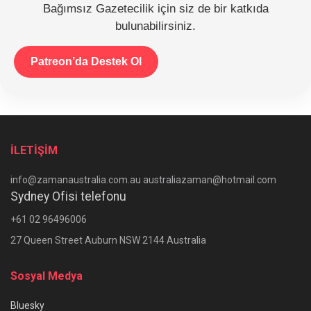
Bağımsız Gazetecilik için siz de bir katkıda
bulunabilirsiniz.
Patreon’da Destek Ol
İLETİŞİM
info@zamanaustralia.com.au australiazaman@hotmail.com
Sydney Ofisi telefonu
+61 02 96496006
27 Queen Street Auburn NSW 2144 Australia
Sosyal Medya
Bluesky