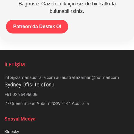
Bağımsız Gazetecilik için siz de bir katkıda
bulunabilirsiniz.
Patreon’da Destek Ol
İLETİŞİM
info@zamanaustralia.com.au australiazaman@hotmail.com
Sydney Ofisi telefonu
+61 02 96496006
27 Queen Street Auburn NSW 2144 Australia
Sosyal Medya
Bluesky