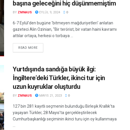
başına geleceğini hiç düşünmemiştim
BY
ZMNAUS
EYLÜL 9, 2024
0
6-7 Eylül'den bugüne 'bitmeyen mağduriyetleri' anlatan
gazeteci Alin Ozinian, "Bir terörist, bir vatan haini kavramı
attılar ortaya, herkesi o torbaya ...
DETAILS
READ MORE
Yurtdışında sandığa büyük ilgi:
İngiltere’deki Türkler, ikinci tur için
uzun kuyruklar oluşturdu
BY
ZMNAUS
MAYIS 21, 2023
0
127 bin 281 kayıtlı seçmenin bulunduğu Birleşik Krallık’ta
yaşayan Türkler, 28 Mayıs’ta gerçekleştirilecek
Cumhurbaşkanlığı seçiminin ikinci turu için oy kullanmaya
...