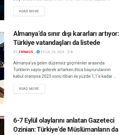
DETAILS
READ MORE
Almanya’da sınır dışı kararları artıyor:
Türkiye vatandaşları da listede
BY
ZMNAUS
EYLÜL 23, 2024
0
Almanya’ya gelen düzensiz göçmenler arasında
Türklerin sayısı giderek artarken iltica başvurularının
kabul oranıysa 2023 sonu itibarı ile yüzde 1,1’e kadar ...
DETAILS
READ MORE
6-7 Eylül olaylarını anlatan Gazeteci
Ozinian: Türkiye’de Müslümanların da