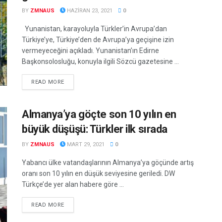
BY
ZMNAUS
HAZIRAN 23, 2021
0
Yunanistan, karayoluyla Türkler’in Avrupa’dan
Türkiye’ye, Türkiye’den de Avrupa’ya geçişine izin
vermeyeceğini açıkladı. Yunanistan’ın Edirne
Başkonsolosluğu, konuyla ilgili Sözcü gazetesine ...
DETAILS
READ MORE
Almanya’ya göçte son 10 yılın en
büyük düşüşü: Türkler ilk sırada
BY
ZMNAUS
MART 29, 2021
0
Yabancı ülke vatandaşlarının Almanya’ya göçünde artış
oranı son 10 yılın en düşük seviyesine geriledi. DW
Türkçe’de yer alan habere göre ...
DETAILS
READ MORE