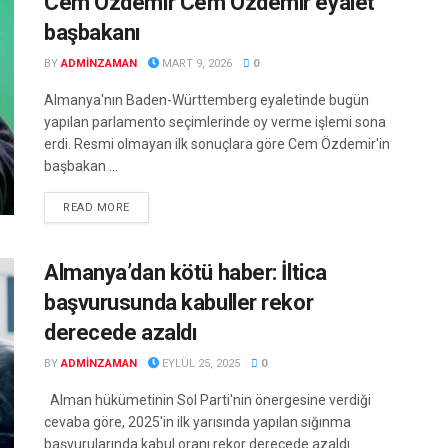
Cem Özdemir Cem Özdemir eyalet
başbakanı
BY
ADMINZAMAN
MART 9, 2026
0
Almanya'nın Baden-Württemberg eyaletinde bugün
yapılan parlamento seçimlerinde oy verme işlemi sona
erdi. Resmi olmayan ilk sonuçlara göre Cem Özdemir'in
başbakan ...
DETAILS
READ MORE
Almanya’dan kötü haber: İltica
başvurusunda kabuller rekor
derecede azaldı
BY
ADMINZAMAN
EYLÜL 25, 2025
0
Alman hükümetinin Sol Parti'nin önergesine verdiği
cevaba göre, 2025'in ilk yarısında yapılan sığınma
başvurularında kabul oranı rekor derecede azaldı. ...