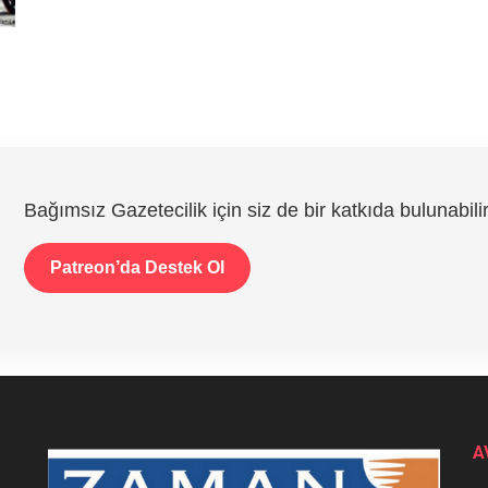
Bağımsız Gazetecilik için siz de bir katkıda bulunabilir
Patreon’da Destek Ol
A