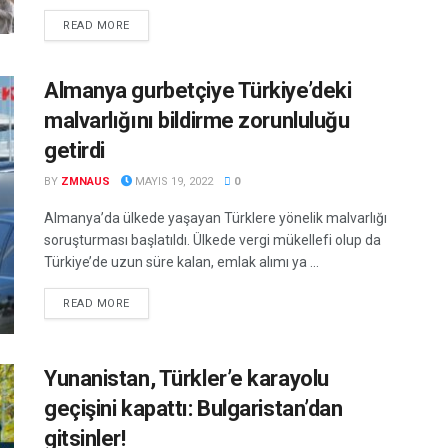
DETAILS
READ MORE
Almanya gurbetçiye Türkiye’deki
malvarlığını bildirme zorunluluğu
getirdi
BY
ZMNAUS
MAYIS 19, 2022
0
Almanya’da ülkede yaşayan Türklere yönelik malvarlığı
soruşturması başlatıldı. Ülkede vergi mükellefi olup da
Türkiye’de uzun süre kalan, emlak alımı ya ...
DETAILS
READ MORE
Yunanistan, Türkler’e karayolu
geçişini kapattı: Bulgaristan’dan
gitsinler!