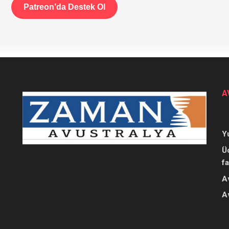
Patreon’da Destek Ol
A
Y
Ü
f
A
A