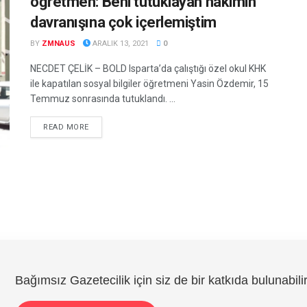
öğretmen: Beni tutuklayan hakimin
davranışına çok içerlemiştim
BY
ZMNAUS
ARALIK 13, 2021
0
NECDET ÇELİK – BOLD Isparta’da çalıştığı özel okul KHK
ile kapatılan sosyal bilgiler öğretmeni Yasin Özdemir, 15
Temmuz sonrasında tutuklandı. ...
DETAILS
READ MORE
Bağımsız Gazetecilik için siz de bir katkıda bulunabilir