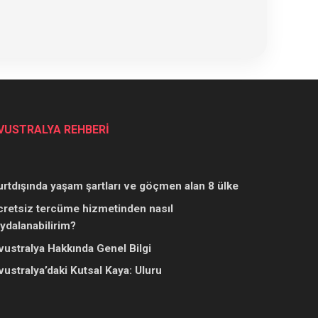
VUSTRALYA REHBERİ
urtdışında yaşam şartları ve göçmen alan 8 ülke
cretsiz tercüme hizmetinden nasıl
aydalanabilirim?
vustralya Hakkında Genel Bilgi
vustralya’daki Kutsal Kaya: Uluru