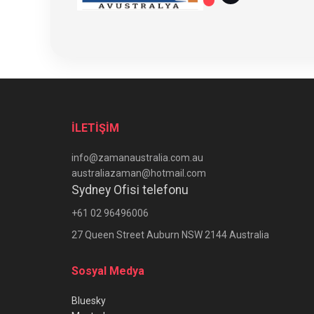
İLETİŞİM
info@zamanaustralia.com.au
australiazaman@hotmail.com
Sydney Ofisi telefonu
+61 02 96496006
27 Queen Street Auburn NSW 2144 Australia
Sosyal Medya
Bluesky