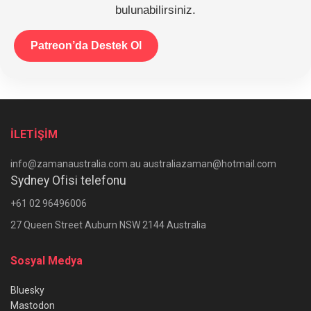
bulunabilirsiniz.
Patreon’da Destek Ol
İLETİŞİM
info@zamanaustralia.com.au australiazaman@hotmail.com
Sydney Ofisi telefonu
+61 02 96496006
27 Queen Street Auburn NSW 2144 Australia
Sosyal Medya
Bluesky
Mastodon