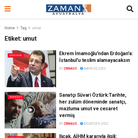
Home
Tag
umut
Etiket:
umut
Ekrem İmamoğlu’ndan Erdoğan’a:
GÜNDEM
İstanbul’u teslim alamayacaksın
BY
ZMNAUS
MAYIS 30, 2023
Sanatçı Süvari Öztürk:Tarihte,
MANŞET
her zulüm döneminde sanatçı,
mazluma umut ve cesaret
vermiş
BY
ZMNAUS
AĞUSTOS 9, 2022
Ilıcak, AİHM kararıyla ilgili: