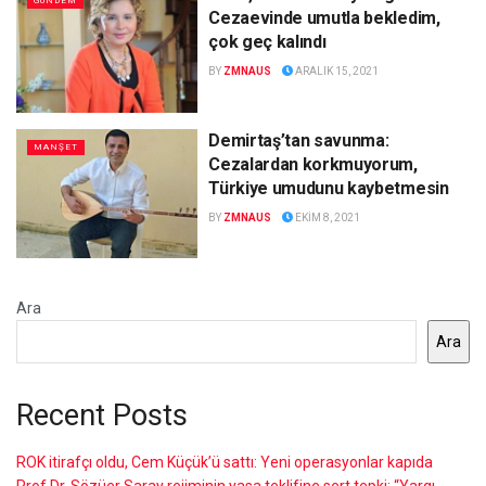
GÜNDEM
Cezaevinde umutla bekledim,
çok geç kalındı
BY
ZMNAUS
ARALIK 15, 2021
Demirtaş’tan savunma:
MANŞET
Cezalardan korkmuyorum,
Türkiye umudunu kaybetmesin
BY
ZMNAUS
EKIM 8, 2021
Ara
Ara
Recent Posts
ROK itirafçı oldu, Cem Küçük’ü sattı: Yeni operasyonlar kapıda
Prof.Dr. Sözüer Saray rejiminin yasa teklifine sert tepki: “Yargı